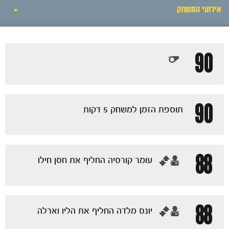
אירועי המשחק
אירועי המשחק
90
סיקור המשחק
הרכבים
90
תוספת הזמן למשחק 5 דקות
גלריה
88
‏עומר קורסיה החליף את חסן חילו
88
‏יונס מלדה החליף את הליו וארלה