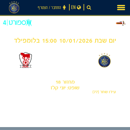
Ski
EN
התחבר ‪/‬ הצטרף
t
conten
יום שבת 10/01/2026 15:00 בלומפילד
0
1
-
מכבי תל אביב
בני סכנין
מחזור 18
שופט: יוני קלז
עידו שחר (77)
חדשות