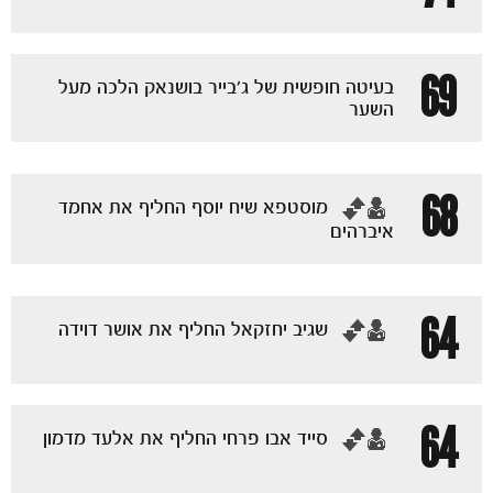
69
בעיטה חופשית של ג׳בייר בושנאק הלכה מעל
השער
68
‏מוסטפא שיח יוסף החליף את אחמד
איברהים
64
‏שגיב יחזקאל החליף את אושר דוידה
משחקים
ותוצאות
64
‏סייד אבו פרחי החליף את אלעד מדמון