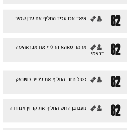
82
‏איאד אבו עביד החליף את עדן שמיר
82
‏אחמד טאהא החליף את אבראהימה
דראמי
82
‏בסיל ח׳ורי החליף את ג׳בייר בושנאק
82
‏נועם בן הרוש החליף את קרווין אנדרדה
הקבוצות