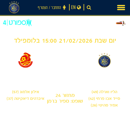
Ski
EN
התחבר ‪/‬ הצטרף
t
conten
יום שבת 21/02/2026 15:00 בלומפילד
2
3
-
מכבי תל אביב
מ.ס אשדוד
הליו וארלה (49)
אילון אלמוג (57)
מחזור 24
סייד אבו פרחי (42)
איברהים דיאקיטה (37)
שופט: ספיר ברמן
אמיר סהיטי (26)