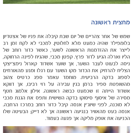
מחצית ראשונה
שמש של אחר צהריים של יום שבת קיבלה את פניו של אצטדיון
בלומפילד שהיה כמעט מלא לחלוטין. למכבי לא לקח זמן רב
לייצר את ההזדמנות הראשונה לשער, כאשר כדור רוחב של
הליו וארלה הגיע לדור פרץ. קפטן מכבי, שהגיח לפינה הרחוקה,
ניסה לבעוט לעבר השער, אך שוער אשדוד קארול נימצ'יצקי
הצליח להרחיק את הכדור מקו השער עם רגלו ומנע מהאורחים
לספוג בדקה הרביעית. מוחמד עאמר ספג כרטיס צהוב
מהשופטת ספיר ברמן בגין עבירה על רוי רביבו, אך דווקא
אשדוד הייתה זו שכמעט כבשה ראשונה. אילון אלמוג חטף
מסירה של איסוף סיסוקו בדקה השישית ותפס את הגנת מכבי
לא מוכנה, לפני שיוג'ין אנסה קיבל כדור רוחב במרכז הרחבה.
אנסה בעט מהאוויר בנגיעה ראשונה אך לא דייק; הבעיטה שלו
הכניעה את אופק מליקה אך פגעה בעמוד.