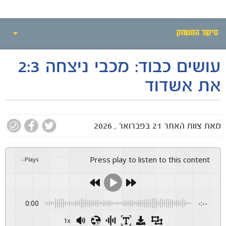
חדשות
סיקור המשחק
עושים כבוד: מכבי ניצחה 2:3
אירועי המשחק
את אשדוד
סיקור המשחק
הרכבים
מאת
צוות האתר
21 בפברואר , 2026
גלריה
Press play to listen to this content
-
:
Plays
0:00
-:--
1x