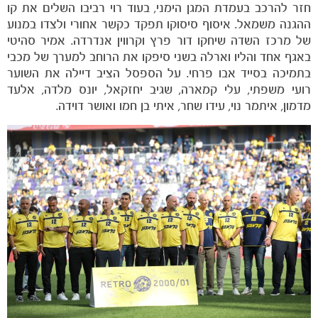
חזר להרכב בעמדת המגן הימני, בעוד רוי רביבו השלים את קו
הקבוצות
ההגנה משמאל. איסוף סיסוקו תפקד כקשר אחורי ולצדו במנוע
של מרכז השדה שיחקו דור פרץ וקרווין אנדרדה. אמיר סהיטי
באגף אחד והליו וארלה בשני סיפקו את הרוחב למערך של מכבי
בתמיכה בסייד אבו פרחי. על הספסל הציב דיילה את השוער
רועי משפתי, עלי קמארה, שגיב יחזקאל, יונס מלדה, אלעד
מדמון, איתמר נוי, עידו שחר, איתי בן חמו ואושר דוידה.