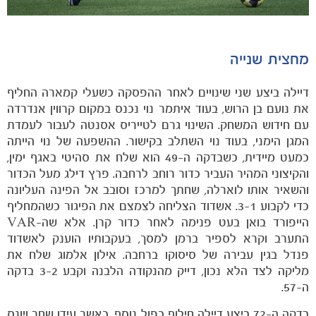
כרטיסים
מחצית שנייה
דיילה ביצע שני שינויים לאחר ההפסקה כשעלי קמארה החליף
את נועם בן הרוש, בעוד איתמר נוי נכנס במקום קרווין אנדרדה
עם חידוש המשחק. השינוי גרם לטייריס אסנטה לעבור לעמדת
המגן הימני, בעוד נוי השתלב בקישור. ההשפעה של נוי הייתה
כמעט מיידית, כשבדקה ה-49 הוא שלח את סהיטי באגף ימין,
והקיצוני המהיר העביר כדור רוחב לרחבה. פרץ דילג מעל הכדור
והשאיר אותו לוארלה, שחתך למרכז וסובב אל הפינה העליונה
כדי לקבוע 3-1. אשדוד הצליחה לצמצם את הפיגור כשהמחליף
הייפורד בואן בעט פנימה לאחר כדור קרן. אלא שה-VAR
התערב וקרא לספיר ברמן למסך, בעקבותיו הוענק לאשדוד
פנדל בגין עבירה של סיסוקו ברחבה. אילון אלמוג שלח את
מליקה לצד הלא נכון, דייק מהנקודה הלבנה וקבע 3-2 בדקה
ה-57.
בדקה ה-72 ביצע דיילה חילוף כפול נוסף, כאשר עידו שחר ויונס