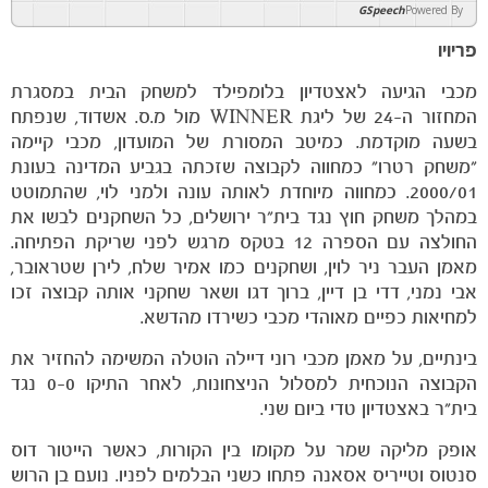
GSpeech
Powered By
פריויו
מכבי הגיעה לאצטדיון בלומפילד למשחק הבית במסגרת
המחזור ה-24 של ליגת WINNER מול מ.ס. אשדוד, שנפתח
בשעה מוקדמת. כמיטב המסורת של המועדון, מכבי קיימה
"משחק רטרו" כמחווה לקבוצה שזכתה בגביע המדינה בעונת
2000/01. כמחווה מיוחדת לאותה עונה ולמני לוי, שהתמוטט
במהלך משחק חוץ נגד בית"ר ירושלים, כל השחקנים לבשו את
החולצה עם הספרה 12 בטקס מרגש לפני שריקת הפתיחה.
מאמן העבר ניר לוין, ושחקנים כמו אמיר שלח, לירן שטראובר,
אבי נמני, דדי בן דיין, ברוך דגו ושאר שחקני אותה קבוצה זכו
למחיאות כפיים מאוהדי מכבי כשירדו מהדשא.
בינתיים, על מאמן מכבי רוני דיילה הוטלה המשימה להחזיר את
הקבוצה הנוכחית למסלול הניצחונות, לאחר התיקו 0-0 נגד
בית"ר באצטדיון טדי ביום שני.
אופק מליקה שמר על מקומו בין הקורות, כאשר הייטור דוס
סנטוס וטייריס אסאנה פתחו כשני הבלמים לפניו. נועם בן הרוש