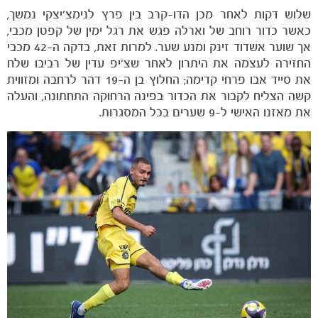
שלוש דקות לאחר מכן הדו-קרב בין פרץ לנימצ'יצקי נמשך,
כאשר כדור רוחב של וארלה פגש את רגל ימין של קפטן מכבי,
אך שוער אשדוד זינק ומנע שער. למרות זאת, בדקה ה-42 מכבי
החזירה לעצמה את היתרון לאחר שצ'יפ עדין של רביבו שלח
את סייד אבו פרחי קדימה; החלוץ בן ה-19 דהר לרחבה ומזווית
קשה הצליח לקבור את הכדור בפינה הרחוקה התחתונה, והעלה
את מאזנו האישי ל-9 שערים בכל המסגרות.