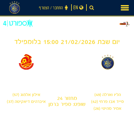
Ski
EN
התחבר ‪/‬ הצטרף
t
conten
יום שבת 21/02/2026 15:00 בלומפילד
2
3
-
מכבי תל אביב
מ.ס אשדוד
הליו וארלה (49)
אילון אלמוג (57)
מחזור 24
סייד אבו פרחי (42)
איברהים דיאקיטה (37)
שופט: ספיר ברמן
אמיר סהיטי (26)