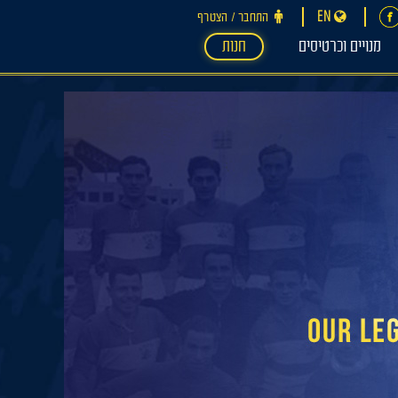
EN
התחבר ‪/‬ הצטרף
מנויים וכרטיסים
חנות