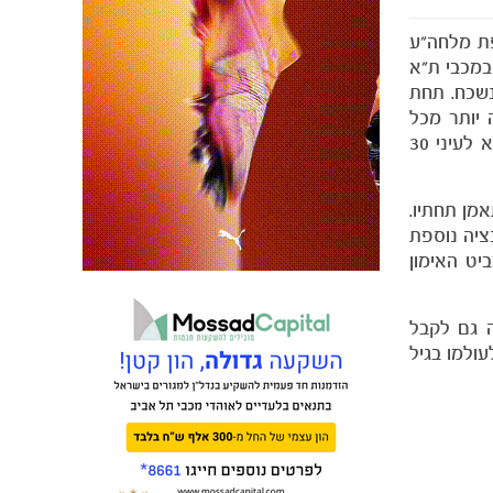
פת מלחה"ע
במכבי ת"א
י נשכח. תחת
יותר מכל
קבוצה אחרת ושכנעה בדרך אל התואר הנכסף. בגביע המדינה הוביל גרונדמן את חניכיו לניצחון 0-1 בגמר על בית"ר ת"א לעיני 30
מן תחתיו.
ציה נוספת
שרביט האימון
ה גם לקבל
עולמו בגיל