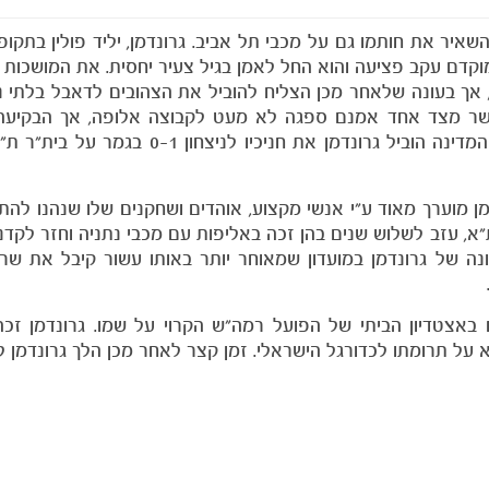
איר את חותמו גם על מכבי תל אביב. גרונדמן, יליד פולין בתקו
 מוקדם עקב פציעה והוא החל לאמן בגיל צעיר יחסית. את המושכות 
הסתיימה ללא תארים, אך בעונה שלאחר מכן הצליח להוביל את הצהובים לדאבל בלת
אשר מצד אחד אמנם ספגה לא מעט לקבוצה אלופה, אך הבקיעה 
 מוערך מאוד ע"י אנשי מקצוע, אוהדים ושחקנים שלו שנהנו להתא
, עזב לשלוש שנים בהן זכה באליפות עם מכבי נתניה וחזר לקדנ
יתה גם עונתו האחרונה של גרונדמן במועדון שמאוחר יותר באותו עשור קיבל את 
 באצטדיון הביתי של הפועל רמה"ש הקרוי על שמו. גרונדמן זכ
"א על תרומתו לכדורגל הישראלי. זמן קצר לאחר מכן הלך גרונדמן ל