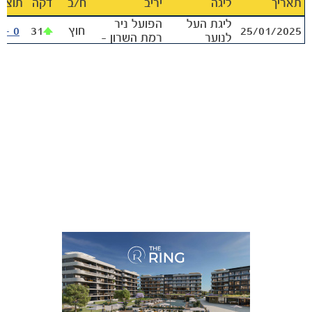
תאריך
ליגה
יריב
ח‪/‬ב
דקה
תוצא
ליגת העל
הפועל ניר
25/01/2025
חוץ
31
0 - 1
גלריה
לנוער
רמת השרון -
נוער