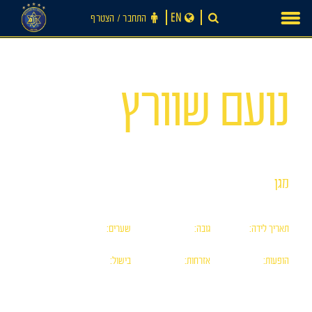
Ski
EN
התחבר ‪/‬ הצטרף
t
conten
מס׳ 24
נועם שוורץ
מגן
חדשות
תאריך לידה:
גובה:
שערים:
0
0
15/07/06
הופעות:
אזרחות:
בישול:
0
ישראלית
0