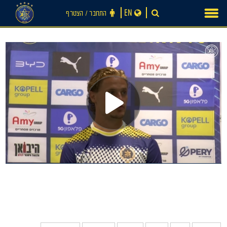
Ski
EN
התחבר ‪/‬ הצטרף
t
conten
חדשות