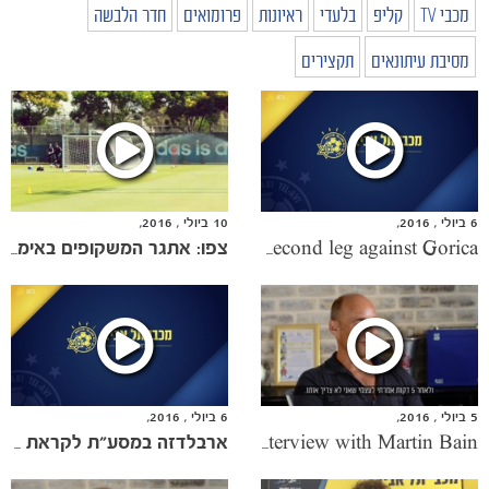
מכבי TV
קליפ
בלעדי
ראיונות
פרומואים
חדר הלבשה
מסיבת עיתונאים
תקצירים
6 ביולי , 2016,
10 ביולי , 2016,
Arveladze prior to the second leg against Gorica
צפו: אתגר המשקופים באימון הקבוצה
5 ביולי , 2016,
6 ביולי , 2016,
Goodbye interview with Martin Bain
ארבלדזה במסע"ת לקראת הגומלין בגוריצה