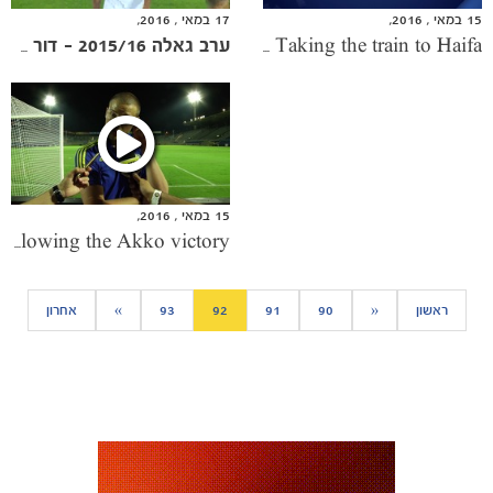
15 במאי , 2016,
17 במאי , 2016,
The Lockerroom: Taking the train to Haifa
ערב גאלה 2015/16 - דור העתיד
15 במאי , 2016,
Rajikovic following the Akko victory
כרטיסים
ראשון
«
90
91
92
93
»
אחרון