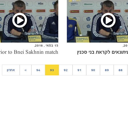
15 במאי , 2016,
תונאים לקראת בני סכנין
88
89
90
91
92
93
94
»
אחרון