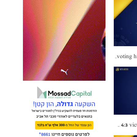
Barak Itzhaki thanks the fans for voting his goal "Goal of the Month"
Hilights from 4:3 victory over Ramat HaSharon