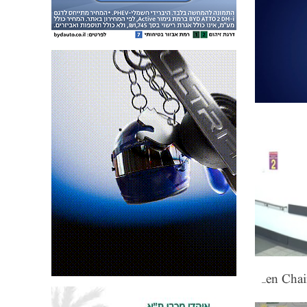
Tal Ben Chaim "We'll give them respect"