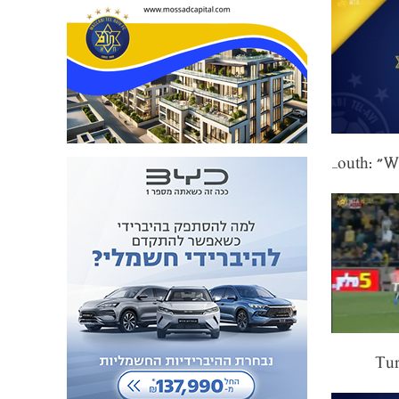
Gili Vermouth: "We're returning to our reality"
Tur