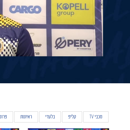
מכבי TV
קליפ
בלעדי
ראיונות
פרומ