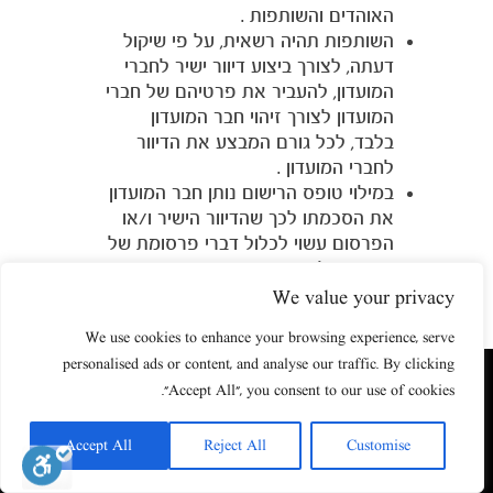
האוהדים והשותפות .
השותפות תהיה רשאית, על פי שיקול
דעתה, לצורך ביצוע דיוור ישיר לחברי
המועדון, להעביר את פרטיהם של חברי
המועדון לצורך זיהוי חבר המועדון
בלבד, לכל גורם המבצע את הדיוור
לחברי המועדון .
במילוי טופס הרישום נותן חבר המועדון
את הסכמתו לכך שהדיוור הישיר ו/או
הפרסום עשוי לכלול דברי פרסומת של
צדדים שלישיים שאינם בהכרח
השותפות והוא נותן את הסכמתו מדעת
We value your privacy
לקבלת דברי פרסום אלה במסגרת
We use cookies to enhance your browsing experience, serve
הדיוור הישיר/הפרסום כאמור .
personalised ads or content, and analyse our traffic. By clicking
למען הסר ספק מובהר, כי השותפות
האתר שאתה גולש בו עשוי להשתמש בעוגיות (קוקיז) ובטכנולוגיות דומות.
"Accept All", you consent to our use of cookies.
תהיה רשאית להעביר מידע אודות
על ידי כניסה לאתר אתה מאשר את תנאי השימוש הכוללים שימוש בעוגיות
חברי המועדון, בהתאם להוראות של כל
(קוקיז).
גוף שלטוני/שיפוטי מוסמך .
Accept All
Reject All
Customise
אישור
במילוי טופס הרישום, החבר מסכים