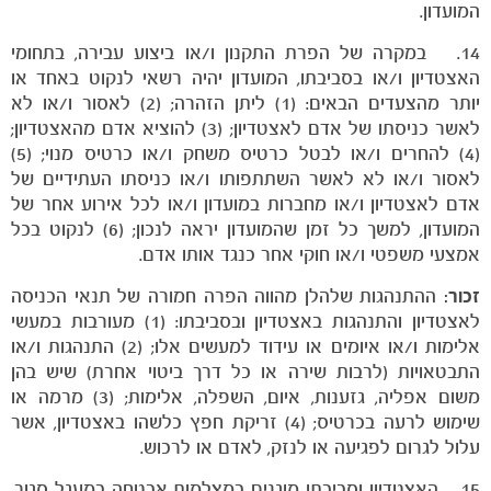
המועדון.
14. במקרה של הפרת התקנון ו/או ביצוע עבירה, בתחומי
האצטדיון ו/או בסביבתו, המועדון יהיה רשאי לנקוט באחד או
יותר מהצעדים הבאים: (1) ליתן הזהרה; (2) לאסור ו/או לא
לאשר כניסתו של אדם לאצטדיון; (3) להוציא אדם מהאצטדיון;
(4) להחרים ו/או לבטל כרטיס משחק ו/או כרטיס מנוי; (5)
לאסור ו/או לא לאשר השתתפותו ו/או כניסתו העתידיים של
אדם לאצטדיון ו/או מחברות במועדון ו/או לכל אירוע אחר של
המועדון, למשך כל זמן שהמועדון יראה לנכון; (6) לנקוט בכל
אמצעי משפטי ו/או חוקי אחר כנגד אותו אדם.
זכור:
ההתנהגות שלהלן מהווה הפרה חמורה של תנאי הכניסה
לאצטדיון והתנהגות באצטדיון ובסביבתו: (1) מעורבות במעשי
אלימות ו/או איומים או עידוד למעשים אלו; (2) התנהגות ו/או
התבטאויות (לרבות שירה או כל דרך ביטוי אחרת) שיש בהן
משום אפליה, גזענות, איום, השפלה, אלימות; (3) מרמה או
שימוש לרעה בכרטיס; (4) זריקת חפץ כלשהו באצטדיון, אשר
עלול לגרום לפגיעה או לנזק, לאדם או לרכוש.
15. האצטדיון וסביבתו מוגנים במצלמות אבטחה במעגל סגור.