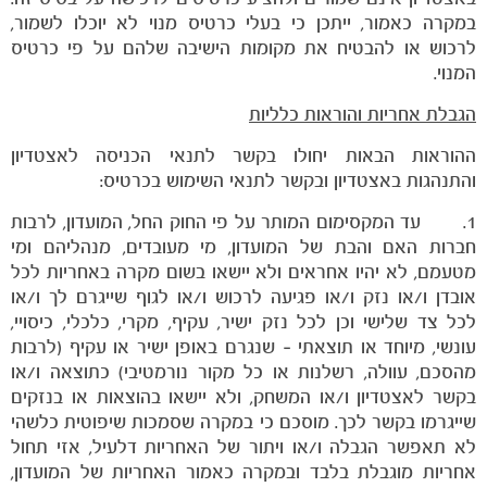
במקרה כאמור, ייתכן כי בעלי כרטיס מנוי לא יוכלו לשמור,
לרכוש או להבטיח את מקומות הישיבה שלהם על פי כרטיס
המנוי.
הגבלת אחריות והוראות כלליות
ההוראות הבאות יחולו בקשר לתנאי הכניסה לאצטדיון
והתנהגות באצטדיון ובקשר לתנאי השימוש בכרטיס:
1. עד המקסימום המותר על פי החוק החל, המועדון, לרבות
חברות האם והבת של המועדון, מי מעובדים, מנהליהם ומי
מטעמם, לא יהיו אחראים ולא יישאו בשום מקרה באחריות לכל
אובדן ו/או נזק ו/או פגיעה לרכוש ו/או לגוף שייגרם לך ו/או
לכל צד שלישי וכן לכל נזק ישיר, עקיף, מקרי, כלכלי, כיסויי,
עונשי, מיוחד או תוצאתי – שנגרם באופן ישיר או עקיף (לרבות
מהסכם, עוולה, רשלנות או כל מקור נורמטיבי) כתוצאה ו/או
בקשר לאצטדיון ו/או המשחק, ולא יישאו בהוצאות או בנזקים
שייגרמו בקשר לכך. מוסכם כי במקרה שסמכות שיפוטית כלשהי
לא תאפשר הגבלה ו/או ויתור של האחריות דלעיל, אזי תחול
אחריות מוגבלת בלבד ובמקרה כאמור האחריות של המועדון,