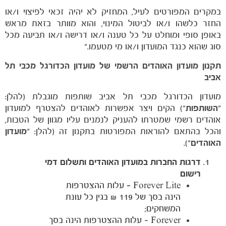
במקרים המפורטים לעיל, המחזיק לא יהיה זכאי לפיצוי ו/או
החזר כלשהו ו/או לביטול המינוי, והוא מוותר בזאת מראש
באופן סופי ומוחלט על כל טענה ו/או דרישה ו/או תביעה מכל
סוג שהוא כנגד המועדון ו/או מי מטעמו."
תקנון מועדון האוהדים הרשמי של מועדון הכדורגל מכבי תל
אביב
מועדון הכדורגל מכבי תל אביב שותפות מוגבלת (להלן:
"
השותפות
") הקים ויצר אפשרות לאוהדים להצטרף למועדון
אוהדים רשמי שמטרתו להעניק לנמנים עליו מגוון של הטבות,
והכל בהתאם להוראות המפורטות בתקנון זה (להלן: "
מועדון
האוהדים
").
דרגות החברות במועדון האוהדים ותשלום דמי
רישום
Forever Lite –
עלות ההצטרפות
הינה בסך של 119 ₪ בגין כל עונת
המשחקים;
Forever
– עלות ההצטרפות הינה בסך