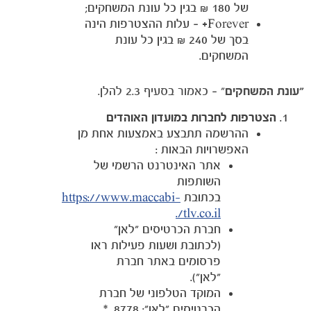
של 180 ₪ בגין כל עונת המשחקים;
Forever+
– עלות ההצטרפות הינה
בסך של 240 ₪ בגין כל עונת
המשחקים.
"
עונת המשחקים
" – כאמור בסעיף 2.3 להלן.
הצטרפות לחברות במועדון האוהדים
ההרשמה תתבצע באמצעות אחת מן
האפשרויות הבאות :
אתר האינטרנט הרשמי של
השותפות
בכתובת
https://www.maccabi-
tlv.co.il/.
חברת הכרטיסים "לאן"
(לכתובת ושעות פעילות ראו
פרסומים באתר חברת
"לאן").
המוקד הטלפוני של חברת
הכרטיסים "לאן": 8778 .*