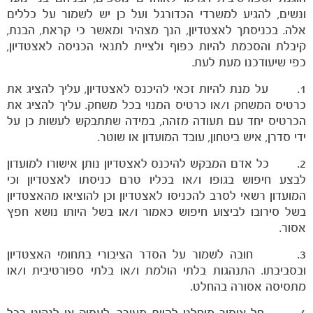
ונשים, להגיע למשרדי הכדורגל ועל כן יש לשמור על כללים
אלה. בכניסתך לאצטדיון, הנך מצהיר ומאשר כי קראת, הבנת,
קיבלת והסכמת להיות כפוף ולציית לתנאי הכניסה לאצטדיון,
כפי שיעודכנו מעת לעת.
1. על מנת להיות זכאי להיכנס לאצטדיון, עליך להציג את
כרטיס המשחק ו/או כרטיס המנוי בכל משחק. עליך להציג את
הכרטיס יחד עם תעודה מזהה, במידה שתתבקש לעשות כן על
ידי סדרן, איש ביטחון, עובד המועדון או שוטר.
2. כל אדם המבקש להיכנס לאצטדיון נותן אישורו למועדון
לבצע חיפוש בגופו ו/או בכליו טרם כניסתו לאצטדיון וכי
המועדון רשאי לסרב להכניסו לאצטדיון וכן להוציאו מהאצטדיון
בשל סירובו לביצוע חיפוש כאמור ו/או בשל היותו נושא חפץ
אסור.
3. חובה לשמור על הסדר הציבורי בתחומי האצטדיון
ובסביבתו. התנהגות בלתי הולמת ו/או בלתי ספורטיבית ו/או
מתסיסה אסורה בהחלט.
4. חל איסור מוחלט להיות מעורב, לעסוק או לנקוט בכל