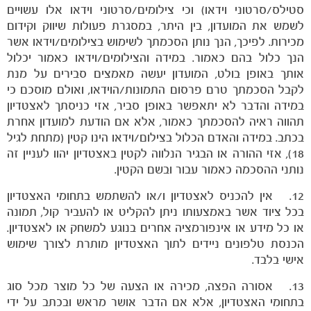
סטילס/סרטוני וידאו) וכי צילומים/סרטוני וידאו אלו עשויים
לשמש את המועדון, בין היתר, במסגרת פעולות שיווק וקידום
מכירות. לפיכך, הנך נותן הסכמתך לשימוש בצילומים/וידאו אשר
הנך כלול בהם כאמור. במידה והצילומים/וידאו כאמור יכלול
אותך באופן בולט, המועדון יעשה מאמצים סבירים על מנת
לקבל הסכמתך טרם פרסום התמונות/הוידאו, ואולם מוסכם כי
במידה והדבר לא יתאפשר באופן סביר, אזי כניסתך לאצטדיון
תהווה ראיה להסכמתך כאמור, אלא אם הודעת למועדון אחרת
בכתב. במידה והאדם הכלול בצילום/וידאו הינו קטין (מתחת לגיל
18), אזי ההורה או הבגיר הנלווה לקטין באצטדיון יהוו לעניין זה
נותני ההסכמה כאמור עבור ובשם הקטין.
12. אין להכניס לאצטדיון ו/או להשתמש בתחומי האצטדיון
בכל ציוד אשר באמצעותו ניתן להקליט או להעביר קול, תמונה
או כל מידע או אינפורמציה אחרים בנוגע למשחק או לאצטדיון.
הכנסת טלפונים ניידים לתוך האצטדיון מותרת לצורך שימוש
אישי בלבד.
13. אסורה הפצה, מכירה או הצעה של כל מוצר מכל סוג
בתחומי האצטדיון, אלא אם הדבר אושר מראש ובכתב על ידי