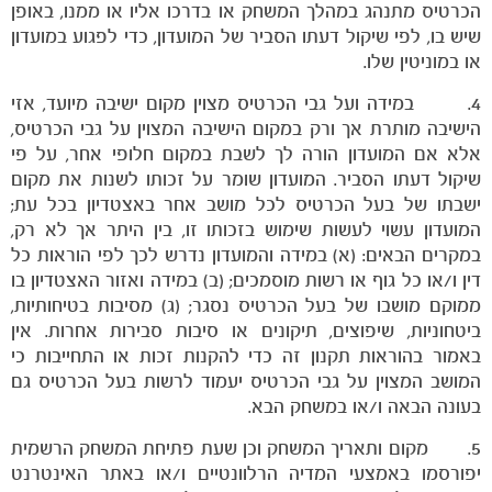
הכרטיס מתנהג במהלך המשחק או בדרכו אליו או ממנו, באופן
שיש בו, לפי שיקול דעתו הסביר של המועדון, כדי לפגוע במועדון
או במוניטין שלו.
4. במידה ועל גבי הכרטיס מצוין מקום ישיבה מיועד, אזי
הישיבה מותרת אך ורק במקום הישיבה המצוין על גבי הכרטיס,
אלא אם המועדון הורה לך לשבת במקום חלופי אחר, על פי
שיקול דעתו הסביר. המועדון שומר על זכותו לשנות את מקום
ישבתו של בעל הכרטיס לכל מושב אחר באצטדיון בכל עת;
כרטיסים
המועדון עשוי לעשות שימוש בזכותו זו, בין היתר אך לא רק,
במקרים הבאים: (א) במידה והמועדון נדרש לכך לפי הוראות כל
דין ו/או כל גוף או רשות מוסמכים; (ב) במידה ואזור האצטדיון בו
ממוקם מושבו של בעל הכרטיס נסגר; (ג) מסיבות בטיחותיות,
ביטחוניות, שיפוצים, תיקונים או סיבות סבירות אחרות. אין
באמור בהוראות תקנון זה כדי להקנות זכות או התחייבות כי
המושב המצוין על גבי הכרטיס יעמוד לרשות בעל הכרטיס גם
בעונה הבאה ו/או במשחק הבא.
5. מקום ותאריך המשחק וכן שעת פתיחת המשחק הרשמית
יפורסמו באמצעי המדיה הרלוונטיים ו/או באתר האינטרנט