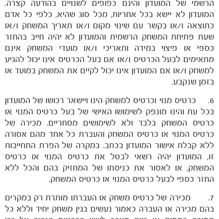
הרשמי של המועדון והינם כפופים לשנויים בהודעה קצרה.
המועדון לא יישא בכל אחריות, מכל סוג שהיא, כלפי כל אדם
כתוצאה ו/או בקשר עם שינוי מקום ו/או תאריך המשחק ו/או
שעת פתיחת המשחק הרשמית והמועדון לא יהיה חייב בהחזר
כספי או פיצוי במידה ותאריכי ו/או מועדי המשחק אינם
מתאימים לבעל הכרטיס ו/או אם בעל הכרטיס אינו יכול להגיע
למשחק ו/או אם המועדון אינו יכול לקיים את המשחק במועד או
בזמן שנקבע.
6. כרטיס מנוי וכרטיס למשחק הינו ויישאר רכושו של המועדון
בכל עת והינו מונפק לשימושו האישי של בעל כרטיס המנוי או
כרטיס המשחק בלבד ולא לשימושים מסחריים. מכירה של
כרטיס המנוי או כרטיס המשחק והעברת כל אחד מהם אסורה
ללא קבלת אישור המועדון בכתב. במקרה של הפרת התחייבות
זו, המועדון יהיה רשאי לבטל את כרטיס המנוי או כרטיס
המשחק, או לאסור את כניסתו של המחזיק בהם והכל ללא
החזר כספי לבעל כרטיס המנוי או כרטיס המשחק.
7. מכירה של כרטיס משחק או העברתו מותרת רק במקרים
בהם מכירה או העברה כאמור נעשים בגין משחק יחיד וללא כל