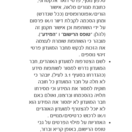
טלפון נוסף, פרטי דואר אלקטרוני,
כתובת מגורים מלאה, אישור
הורים/אפוטרופוסים (ככל שנדרש)
ומתן הסכמה לקבלת דיוור ו/או פרסום
על ידי השותפות וכן אישור תקנון זה
(להלן: "
טופס הרישום
" ו "
המידע
").
מובהר כי השותפות שומרת לעצמה
את הזכות לבקש מחבר המועדון פרטי
זיהוי נוספים .
לשם הצטרפות למועדון האוהדים, חבר
המועדון נדרש למסור לשותפות מידע
(כהגדרתו בסעיף 3.1 לעיל). יובהר כי
לא חלה על חבר המועדון כל חובה
חוקית למסור את המידע וכי מסירתו
תלויה בהסכמתו וברצונו, ואולם באם
חבר המועדון לא ימסור את המידע הוא
לא יוכל להצטרף למועדון האוהדים
ו/או לרכוש כרטיסים/מנויים .
האחריות על מילוי הפרטים על גבי
טופס הרישום, באופן קריא וברור,