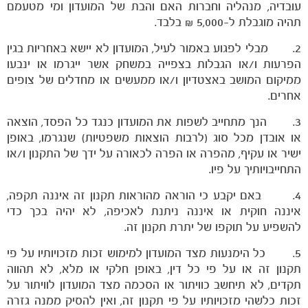
עובדיה, מנהליה וחברות האם והבת של המועדון ומי מטעמם
תהיה מוגבלת ל-5,000 ₪ בלבד.
2. מבלי לפגוע באמור לעיל, המועדון לא יישא באחריות בגין
הפרעות ו/או הגבלות בצפייה במשחק אשר ייגרמו או ינבעו
ממיקום המושב באצטדיון ו/או ממעשים או מחדלים של צופים
אחרים.
3. הנך מתחייב לשפות את המועדון כנגד כל הפסד, הוצאה
או אובדן מכל סוג (לרבות הוצאות משפטיות) שנגרמו, באופן
ישיר או עקיף, מהפרה או הפרה לכאורה על ידך של התקנון ו/או
התחייבויותיך על פיו.
4. באם יקבע כי הוראה מהוראות תקנון זה איננה תקפה,
איננה חוקית או איננה ניתנת לאכיפה, לא יהיה בכך כדי
להשפיע על תוקפו של יתרת תקנון זה.
5. כל הימנעות מצד המועדון למימוש זכות מזכויותיו על פי
תקנון זה או על פי כל דין, באופן חלקי או מלא, לא תהווה
תקדים, לא תיחשב כוויתור או הסכמה מצד המועדון לוויתור על
זכות כלשהי מזכויותיו על פי תקנון זה, ואין להסיק ממנה גזרה