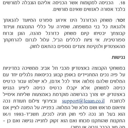
18. הכניסה למקומות אשר הכניסה אליהם הוגבלה למורשים
בלבד אסורה לאנשים שאינם מורשים.
זכור:
משחק הכדורגל הינו אירוע ספורט המיועד להנאתך
ולהנאת כל בני המשפחה. שמירה על כללי התנהגות ועידוד
קבוצתך יבטיחו קיום משחק כדורגל מהנה, הוגן וברוח
ספורטיבית. אי ציות לכללים הנ"ל, עלול לגרום להרחקתך
מהאצטדיון ולנקיטת צעדים נוספים בהתאם לחוק.
נגישות
במשחקי הקבוצה באצטדיון מכבי תל אביב ממשיכה במדיניות
על פיה נכים המתניידים באופן קבוע בכיסאות גלגלים יחד עם
המלווים שלהם (מלווה אחד לכל אדם), לא ישלמו עבור כרטיס
כניסה למשחק אלא יקבלו כרטיס כניסה ליציע הנגיש
באצטדיון. יש צורך בהרשמה מוקדמת באמצעות שליחת אימייל
לכתובת
support@leaan.co.il
ובצירוף צילום תעודת נכה
ותיאום מראש ושם מלא של המלווה. בפנייה על הפונה לציין אם
הוא בעל תג נכה לפי חוק חניה לנכים, תשנ"ד-1993 ו/או
התקנות שהותקנו מכוחו ואם הוא זקוק לחנייה נגישה ואם כן –
מה סוג הרכב (גבוה או נמוך).