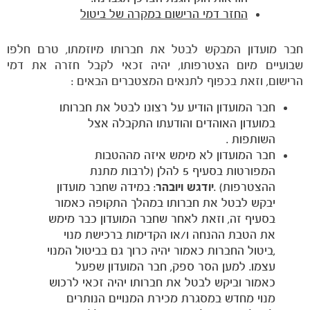
החזר דמי הרישום במקרה של ביטול
חבר מועדון המבקש לבטל את חברותו מיוזמתו, טרם חלפו
שבועיים מיום הצטרפותו, יהיה זכאי לקבל חזרה את דמי
הרישום, וזאת בכפוף לתנאים המצטברים הבאים :
חבר המועדון הודיע על רצונו לבטל את חברותו
במועדון האוהדים והודעתו התקבלה אצל
השותפות .
חבר המועדון לא מימש איזה מההטבות
המפורטות בסעיף 5 להלן (לרבות מתנת
ההצטרפות) .
יודגש ויובהר
: במידה שחבר מועדון
אקדמיית
יבקש לבטל את חברותו במהלך התקופה כאמור
הנוער
בסעיף זה, וזאת לאחר שחבר המועדון כבר מימש
את הטבת ההנחה ו/או הקדימות ברכישת מנוי
,ביטול החברות כאמור יהיה כרוך גם בביטול המנוי
עצמו. למען הסר ספק, חבר המועדון שפעל
כאמור וביקש לבטל את חברותו יהיה זכאי לרכוש
מנוי מחדש במסגרת מכירת המנויים הנותרים