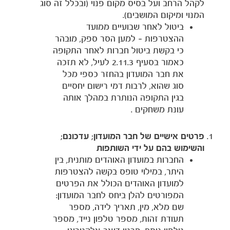
לקהל הרחב ועל בסיס מקום פנוי (ובכלל זה סוג
המנוי ומיקום המושבים).
ביטול לאחר שבועיים ממועד
ההצטרפות – למען הסר ספק, מובהר
כי בקשת ביטול חברות לאחר התקופה
כאמור בסעיף 2.11.3 לעיל, לא תזכה
את חבר המועדון בהחזר כספי מכל
סוג שהוא, לרבות דמי רישום יחסיים
בגין התקופה הנותרת במהלך אותה
עונת משחקים .
פרטים אישיים של חבר המועדון; עדכונם;
והשימוש בהם על ידי השותפות
החברות במועדון האוהדים מותנית, בין
היתר, במילוי טופס בקשה להצטרפות
למועדון האוהדים הכולל את הפרטים
המפורטים להלן ביחס לחבר המועדון:
שם מלא, מין, תאריך לידה, מספר
תעודת זהות, מספר טלפון נייד, מספר