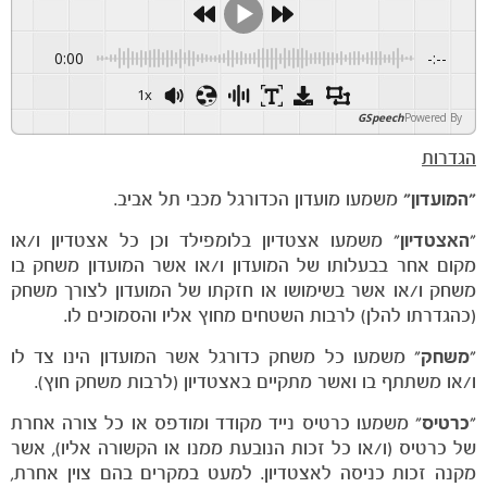
0:00
-:--
1x
GSpeech
Powered By
הגדרות
"המועדון"
משמעו מועדון הכדורגל מכבי תל אביב.
"
האצטדיון
" משמעו אצטדיון בלומפילד וכן כל אצטדיון ו/או
מקום אחר בבעלותו של המועדון ו/או אשר המועדון משחק בו
משחק ו/או אשר בשימושו או חזקתו של המועדון לצורך משחק
(כהגדרתו להלן) לרבות השטחים מחוץ אליו והסמוכים לו.
"
משחק
" משמעו כל משחק כדורגל אשר המועדון הינו צד לו
חדשות
ו/או משתתף בו ואשר מתקיים באצטדיון (לרבות משחק חוץ).
"
כרטיס
" משמעו כרטיס נייד מקודד ומודפס או כל צורה אחרת
של כרטיס (ו/או כל זכות הנובעת ממנו או הקשורה אליו), אשר
מקנה זכות כניסה לאצטדיון. למעט במקרים בהם צוין אחרת,