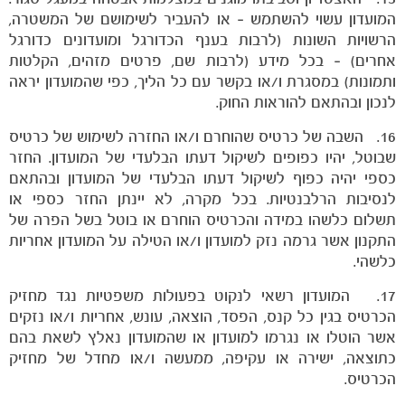
המועדון עשוי להשתמש – או להעביר לשימושם של המשטרה,
הרשויות השונות (לרבות בענף הכדורגל ומועדונים כדורגל
אחרים) – בכל מידע (לרבות שם, פרטים מזהים, הקלטות
ותמונות) במסגרת ו/או בקשר עם כל הליך, כפי שהמועדון יראה
לנכון ובהתאם להוראות החוק.
16. השבה של כרטיס שהוחרם ו/או החזרה לשימוש של כרטיס
שבוטל, יהיו כפופים לשיקול דעתו הבלעדי של המועדון. החזר
כספי יהיה כפוף לשיקול דעתו הבלעדי של המועדון ובהתאם
לנסיבות הרלבנטיות. בכל מקרה, לא יינתן החזר כספי או
תשלום כלשהו במידה והכרטיס הוחרם או בוטל בשל הפרה של
התקנון אשר גרמה נזק למועדון ו/או הטילה על המועדון אחריות
כלשהי.
17. המועדון רשאי לנקוט בפעולות משפטיות נגד מחזיק
הכרטיס בגין כל קנס, הפסד, הוצאה, עונש, אחריות ו/או נזקים
אשר הוטלו או נגרמו למועדון או שהמועדון נאלץ לשאת בהם
משחקים
כתוצאה, ישירה או עקיפה, ממעשה ו/או מחדל של מחזיק
ותוצאות
הכרטיס.