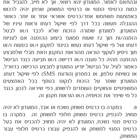
ובהתאם לאמור, המועדון יהא רשאי, אך לא חייב, להגביל את
כמות כרטיסי המנוי או כרטיסי המשחק שניתן יהיה לרכוש
באמצעות משתמש אחד/כרטיס אשראי אחד או יותר, כאשר
ההגבלה תעשה בכל דרך לפי שיקול דעתו וראות עיניו של
המועדון. למועדון שמורה הזכות שלא לכבד ו/או לבטל
הזמנה/ות תוך 72 שעות ממועד ביצוע ההזמנה אם לעניות
דעתו ועל פי שיקול דעתו נעשו בניגוד לתקנון ו/או בטעות ו/או
תוך ניסיון לעקוף הוראה מהוראות התקנון וזאת מבלי שלמבצע
ההזמנה תהיה כל טענה ו/או דרישה ו/או תביעה כנגד הביטול
כאמור לעיל. על הביטול יודיע המועדון למבצע הרכישה בדוא"ל,
או בשיחת טלפון, או במסרון (הודעת SMS) לפי שיקול דעתו.
המועדון שומר על הזכות לנקוט בנוסף בכל האמצעים
המשפטיים והחוקיים העומדים לרשותו, כפי שיראה לנכון, כנגד
כל מי שיפר את זכויותיה ו/או הוראות תקנון זה.
9. במקרה בו כרטיס משחק נשכח או אבד, המועדון לא יהיה
מחויב להנפיק כרטיס משחק חלופי למשחק זה. במקרה בו
כרטיס מנוי נשכח, המועדון לא יהיה מחויב להכניס את בעל
כרטיס המנוי למשחק או להנפיק עבורו כרטיס חלופי עבור
המשחק.
מכבי TV