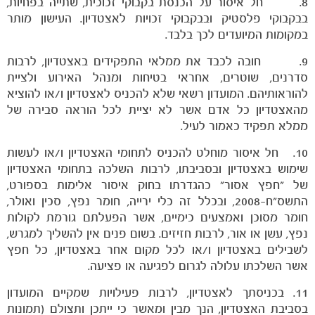
8. חל איסור על הכנסת בקבוקי זכוכית, שתייה בפחיות,
בבקבוקי פלסטיק ובבקבוקי זכויות לאצטדיון. העישון מותר
במקומות המיועדים לכך בלבד.
9. חובה לכבד את ממלאי התפקידים באצטדיון, לרבות
סדרנים, שוטרים, אחראי בטיחות ומנהל האירוע ולציית
להוראותיהם. המועדון רשאי שלא להכניס לאצטדיון ו/או להוציא
הקבוצות
מהאצטדיון כל אדם אשר לא יציית לכל הוראה סבירה של
ממלא תפקיד כאמור לעיל.
10. חל איסור מוחלט להכניס לתחומי האצטדיון ו/או לעשות
שימוש באצטדיון ובסביבתו, לרבות השלכה בתחומי האצטדיון
של "חפץ אסור" כהגדרתו בחוק איסור אלימות בספורט,
התשס"ח-2008, ובכלל זה כלי ירייה, חומר נפץ, סכין ואולר,
חומר מסוכן ואמצעים כימיים, אשר הפעלתם גורמת לקולות
נפץ, עשן או אור, לרבות חזיזים. בשום פנים אין להשליך למגרש,
לשבילים באצטדיון ו/או לכל מקום אחר באצטדיון, כל חפץ
אשר השלכתו עלולה לגרום לפגיעה או פציעה.
11. בכניסתך לאצטדיון, לרבות פעילויות שמקיים המועדון
בסביבת האצטדיון, הנך מבין ומאשר כי ייתכן ותצולם (תמונות