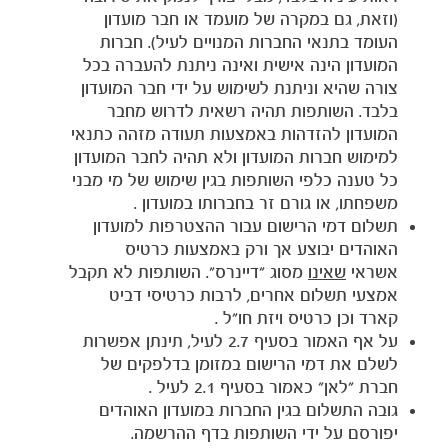
(וזאת, גם במקרה של מועמד או חבר מועדון
העומד בתנאי החברות המנויים לעיל). חברות
המועדון הינה אישית ואינה ניתנת להעברה בכל
צורה שהיא וניתנת לשימוש על ידי חבר המועדון
בלבד. השותפות תהיה רשאית לדרוש מחבר
המועדון להזדהות באמצעות תעודה מזהה כתנאי
למימוש חברות המועדון ולא תהיה לחבר המועדון
כל טענה כלפי השותפות בגין שימוש של מי מבני
משפחתו, או גורם זר בחברותו במועדון .
תשלום דמי הרישום עבור ההצטרפות למועדון
האוהדים יבוצע אך ורק באמצעות כרטיס
אשראי
שאינו
מסוג "דיינרס". השותפות לא תקבל
אמצעי תשלום אחרים, לרבות כרטיסי דביט
קארד וכן כרטיס ויזת חו"ל .
על אף האמור בסעיף 2.7 לעיל, תינתן אפשרות
לשלם את דמי הרישום במזומן בדלפקים של
חברת "לאן" כאמור בסעיף 2.1 לעיל .
גובה התשלום בגין החברות במועדון האוהדים
יפורסם על ידי השותפות בדף ההרשמה.