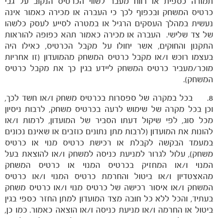
תמורה כספית או רווח מעבר לשווי הכרטיס הנקוב על גבי
כרטיס המשחק ובכפוף לכך כי העברה או מכירה כאמור אינה
נעשית במהלך העסקים הרגיל או במטרה לסייע לעסק כלשהו
של צד שלישי. העברה או מכירה כאמור תהא כפופה להוראות
התקנון והחוקים, אשר יחולו על מקבל הכרטיס, כאילו היה
בעצמו רוכש ו/או מקבל כרטיס המשחק מהמועדון (זו אחריות
מוכר/מעביר כרטיס המשחק ליידע בגין כך את מקבל כרטיס
המשחק).
8. בכל במקרה של ספסרות בכרטיס משחק ו/או חשד לכך,
וכן בכל מקרה של שימוש לרעה בכרטיס משחק, לרבות ניסיון
מכל סוג, לפי שיקול דעתו הסביר של המועדון, לרמות ו/או
להונות את המועדון (לרבות מתן נתונים כוזבים או שאינם נכונים
במעמד הבקשה לקבלת או רכישת כרטיס מנוי או כרטיס
משחק), עלול לגרור למניעת כניסה למשחק ו/או להוצאת בעל
המנוי ו/או המחזיק בכרטיס המנוי או כרטיס המשחק
מהאצטדיון ו/או ביטול והחרמת כרטיס המנוי ו/או כרטיס
המשחק ו/או איסור רכישה של כרטיס מנוי ו/או כרטיס משחק
בעתיד, והכל ללא כל חובה מצד המועדון למתן החזר כספי בגין
ביטול או החרמה ו/או מניעת כניסה ו/או הוצאה כאמור. כמו כן,