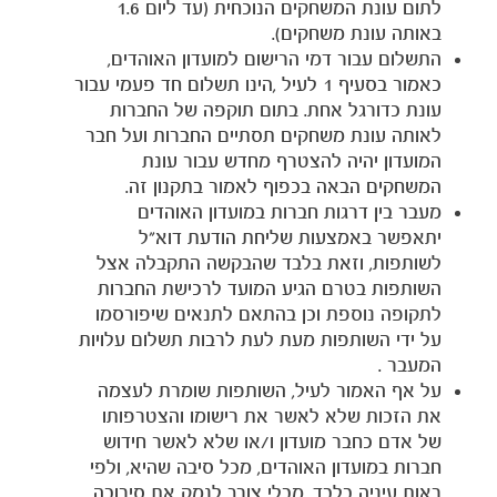
לתום עונת המשחקים הנוכחית (עד ליום 1.6
באותה עונת משחקים).
חנות
התשלום עבור דמי הרישום למועדון האוהדים,
כאמור בסעיף 1 לעיל ,הינו תשלום חד פעמי עבור
עונת כדורגל אחת. בתום תוקפה של החברות
לאותה עונת משחקים תסתיים החברות ועל חבר
המועדון יהיה להצטרף מחדש עבור עונת
המשחקים הבאה בכפוף לאמור בתקנון זה.
מעבר בין דרגות חברות במועדון האוהדים
יתאפשר באמצעות שליחת הודעת דוא"ל
לשותפות, וזאת בלבד שהבקשה התקבלה אצל
השותפות בטרם הגיע המועד לרכישת החברות
לתקופה נוספת וכן בהתאם לתנאים שיפורסמו
על ידי השותפות מעת לעת לרבות תשלום עלויות
המעבר .
על אף האמור לעיל, השותפות שומרת לעצמה
את הזכות שלא לאשר את רישומו והצטרפותו
של אדם כחבר מועדון ו/או שלא לאשר חידוש
חברות במועדון האוהדים, מכל סיבה שהיא, ולפי
ראות עיניה בלבד, מבלי צורך לנמק את סירובה