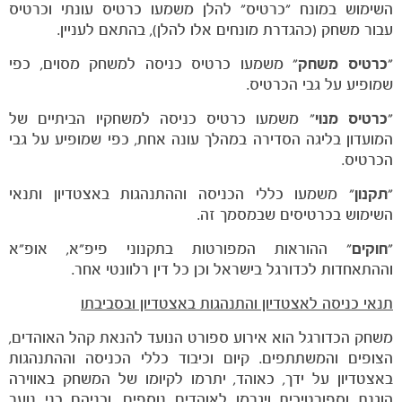
השימוש במונח "כרטיס" להלן משמעו כרטיס עונתי וכרטיס
עבור משחק (כהגדרת מונחים אלו להלן), בהתאם לעניין.
"
כרטיס משחק
" משמעו כרטיס כניסה למשחק מסוים, כפי
שמופיע על גבי הכרטיס.
"
כרטיס מנוי
" משמעו כרטיס כניסה למשחקיו הביתיים של
המועדון בליגה הסדירה במהלך עונה אחת, כפי שמופיע על גבי
הכרטיס.
"
תקנון
" משמעו כללי הכניסה וההתנהגות באצטדיון ותנאי
השימוש בכרטיסים שבמסמך זה.
"
חוקים
" ההוראות המפורטות בתקנוני פיפ"א, אופ"א
וההתאחדות לכדורגל בישראל וכן כל דין רלוונטי אחר.
תנאי כניסה לאצטדיון והתנהגות באצטדיון ובסביבתו
משחק הכדורגל הוא אירוע ספורט הנועד להנאת קהל האוהדים,
הצופים והמשתתפים. קיום וכיבוד כללי הכניסה וההתנהגות
באצטדיון על ידך, כאוהד, יתרמו לקיומו של המשחק באווירה
הוגנת וספורטיבית ויגרמו לאוהדים נוספים, ובניהם בני נוער