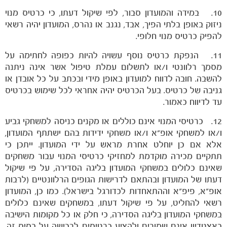
10. במידה והמועדון סבור, לפי שיקול דעתו, כי כרטיס מנוי
ניזוק באופן בלתי הפיך, אבד, נגנב או נהרס, המועדון יהיה רשאי
להפיק כרטיס מנוי חלופי.
11. הנפקת כרטיס נוסף עשויה להיות כפופה לחתימה על
מסמך רלוונטי ו/או לתשלום עמלת טיפול אשר אינה ניתנה
להשבה. חובה לדווח למועדון באופן מידי ובכתב על כל אובדן או
גניבה של כרטיס. בעל הכרטיס יהיה אחראי לכל שימוש בכרטיס
עד לדיווח כאמור.
12. כרטיסי המנוי אינם כוללים או מקנים כניסה למשחקי גביע
ו/או למשחקי אופ"א ו/או משחקי ידידות בהם ישתתף המועדון,
אלא אם כן יוחלט אחרת מראש על ידי המועדון. ייתכן כי
תתקיים מכירה מוקדמת למחזיקי כרטיסי המנוי עבור משחקים
שאינם כלולים במשחקי המועדון בליגה הסדירה, על פי שיקול
דעתו של המועדון ובהתאם לדרישות הגופים הרלוונטיים (לרבות
אופ"א, פיפ"א וההתאחדות לכדורגל בישראל). כמו כן, המועדון
רשאי להחליט, על פי שיקול דעתו, במשחקים שאינם כלולים
במשחקי המועדון בליגה הסדירה, כי חלק או כל מקומות הישיבה
באצטדיון אינם שמורים ולהציע כרטיסים לרכישה על בסיס זה.