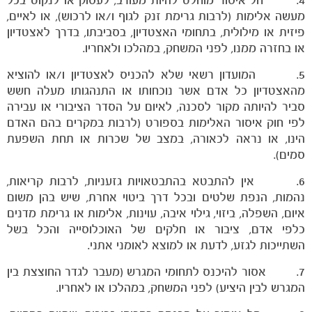
מעשה אלימות (לרבות גרימת זנק לגוף ו/או לרכוש), או לאיים,
פיזית או מילולית, בתחומי האצטדיון, בסביבתו, בדרך לאצטדיון
או בחזרה ממנו, לפני המשחק, במהלכו ולאחריו.
5. המועדון רשאי שלא להכניס לאצטדיון ו/או להוציא
מהאצטדיון כל אדם אשר נוכחותו או התנהגותו מעלה חשש
סביר להיותה מקור לסכנה, לאיום על הסדר הציבורי או עבירה
לפי חוק איסור האלימות בספורט (לרבות במקרים בהם האדם
הינו, או נראה לכאורה, במצב של שכרות או תחת השפעת
סמים).
6. אין להתבטא בהתבטאויות גזעניות, לרבות קריאות,
נהמות, הנפת שלטים ובכל דרך ביטוי אחרת, שיש בהן משום
איום, השפלה, ביזוי, גילוי איבה, עוינות, אלימות או גרימת מדנים
כלפי אדם, ציבור או חלקים של האוכלוסייה והכל בשל
השתייכות לגזע, לדעת או למוצא לאומני אתני.
7. אסור להיכנס לתחומי המגרש (מעבר לגדר החוצצת בין
המגרש לבין היציע) לפני המשחק, במהלכו או לאחריו.