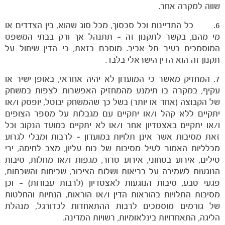
שווה למקרה אחר.
6. כל התדיינות וכל סכסוך, מכל סוג שהוא, בין הצדדים או
מי מהם, בקשר לתקנון זה – תתנהל אך ורק בבתי המשפט
המוסמכים בעיר תל-אביב. מוסכם בזאת, כי הדין שיחול על
תקנון זה הוא הדין הישראלי בלבד.
7. המחזיק מאשר כי המועדון לא יהיה אחראי, באופן ישיר או
עקיף, במקרה בו תימנע מהמחזיק האפשרות לצפות במשחק
של הקבוצה (אחד או יותר) בשל כך שהמשחק יבוטל, יופסק ו/או
יתקיים ללא קהל ו/או יתקיים עם מגבלות על מספר הצופים
המועדון
ו/או יתקיים באצטדיון אחר ו/או לא יתקיים במועד הנקוב וכל
זאת מסיבות אשר אינן תלויות במועדון – לרבות ומבלי לגרוע
מכלליות האמור לעיל מסיבות של כוח עליון, מצב לחימה, ירי
טילים, אירוע בטחוני, אירוע טרור, מגפות ו/או מחלות, סיבות
הנוגעות לשמירה על בריאות ושלום הציבור, שביתות והשבתות,
פגעי טבע, סיבות הנוגעות לאצטדיון (לרבות עבודות) – וכן
מסיבות התלויות בהוראות הדין ו/או הוראות, הנחיות והחלטות
של גורמים מוסמכים לרבות ההתאחדות לכדורגל, מנהלת
הליגה, התאחדויות בינלאומיות, רשויות המדינה.