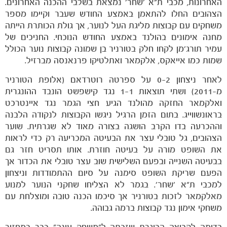
האחרונות, מכבי ת"א 'שחר' נמצאת בשלבי ההכנה האחרונים.
הצהובים החלו להתאמן באמצע החודש שעבר וקיימו מספר
משחקים עם קבוצות מליגת העל לנוער, אך גולת הכותרת הייתה
מחנה אימונים בהולנד באמצע החודש הנוכחי. החניכים של
עמיר תורג'מן לקחו חלק בטורניר בן שמונה קבוצות נוער הכולל
שמות כמו אייאקס, אלקמאר ואתלטיקו פרנאנסה מברזיל.
הקבוצות
לאחר ניצחון 0-2 על ספרטה רוטרדאם (אלופת הטורניר
מ-2011) ושתי תוצאות 1-1 נגד קישפשט הונבד ההונגרית
ואלקמאר החזקה מהולנד הגיע חצי הגמר נגד איינטרכט
בראונשווייג. בתום הזמן הרגיל ניגשו הקבוצות לנקודה הלבנה
וההכרעה בדו הקרב הושגה בצורה מאוד לא שגרתית. שוער
הצהובים, גל טובלי עצר את הבעיטה המכריעה רק כדי לראות
את השופט מורה על בעיטה חוזרת. אותו תסריט חזר גם
בבעיטה השנייה ובפעם השלישית שוב עצר טובלי את הכדור אך
הפעם שריקת השופט סימנה על סיום ההתמודדות וניצחון
למכבי ת"א 'שחר'. בגמר לא הצליחו שחקני הנוער למנוע
מאלקמאר לזכות בטורניר אך סיכמו הכנה טובה ומוצלחת עם
משחקי אימון נגד קבוצות ברמה גבוהה.