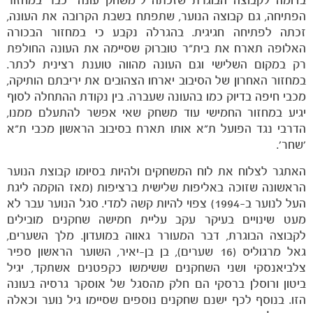
בדומה לקבוצה הבוגרת שזכתה ל"משחק עונה" כבר במחזור
הפתיחה, גם קבוצה הנוער, שתפתח בשבת הקרובה את העונה,
זכתה לפתיחה חגיגית. בהגרלה נקבע כי במחזור הבכורה
האלופה תארח את בית"ר טוברוק שסיימה את העונה החולפת
רק במקום השלישי וגם העונה מהווה טוענת רצינית לכתר.
במחזור האחרון של הסיבוב יארחו הצהובים את יריבתם הותיקה,
מכבי חיפה בדיוק כמו בהעונה שעברה. בין נקודת ההתחלה לסוף
יגיע במחזור החמישי עוד משחק שאי אפשר להתעלם ממנו,
הדרבי נגד הפועל ת"א אותו תארח בסיבוב הראשון מכבי ת"א
'שחר'.
האתגר לצלוח את לוח המשחקים ולהיות בסיומו קבוצת הנוער
הראשונה שזוכה באליפות שלישית ברציפות (מאז הוקמה ליגת
העל לנוער ב-1994) צפוי להיות קשה למדי. סגל הנוער עבר לא
מעט שינויים בעיקר עקב עליית חמישה שחקנים מובילים
לקבוצה הבוגרת, דבר המעורר גאווה במועדון. מלך השערים,
גאל מרגוליס (16 שערים), בן בן-יאיר, השוער הראשון ספיר
משחקים
צלביאנסקי ושני השחקנים ששימשו כקפטנים אשתקד, יגיל
ותוצאות
ביטון ורוסלן ברסקי הם חלק מהסגל של אוסקר גרסיה בעונה
הזו. בנוסף לכף ישנם שחקנים נוספים שסיימו גיל נוער וכאלה