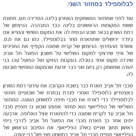
לבלומפילד במחזור השני.
עוד לפני שמחזור המשחקים האחרון בליגה הסדירה תם, תמונת
הקבוצות
ששת המקומות הראשונים בליגה כבר התבהרה. הניצחון של
רמת השרון בבאר שבע הבטיח לה את המקום השישי והוציא את
בית"ר ירושלים שתתארח מחר בבלומפילד, כמו גם את מ.ס.
אשדוד מהמירוץ. הניצחון של קרית שמונה הקפיץ את החניכים
של איזי שירצקי למקום השלישי על חשבון הפועל תל אביב
שירדה מקום אחד בטבלה בעקבות התיקו מול הפועל עכו. בני
יהודה שתשחק רק ביום שני כבר יודעת שהמקום החמישי מובטח
לה.
מכבי תל אביב תארח כבר בשבת הקרובה את עירוני רמת השרון
באצטדיון בלומפילד ואחרי פגרת נבחרת של שבועיים תחזור
לבלומפילד כדי לארח את מכבי חיפה למשחק העונה. המחזור
השלישי של הפלייאוף הוא מחזור אמצע שבוע בו תצפין מכבי
תל אביב עד לקרית שמונה כדי להתארח אצל האלופה. ארבעה
ימים אחר כך תארח מכבי את הפועל תל אביב לדרבי ביתי
ראשון מתוך שניים בשלב הפלייאוף. את הסיבוב הראשון של
הפלייאוף תסיים מכבי תל אביב במשחק חוץ מול בני יהודה.