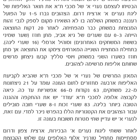
הבטיחו לעצמם נערי א' של מכבי ת"א את תואר האליפות של
ליגת נערים א' ארצית דרום. הצהובים גברו 1-5 על הפועל
הקבוצות
רעננה במשחק השלמה בו לא השאירו מקום לספק לגבי זהות
המנצחת במשחק כבר מהפתיחה. לאחר 20 דקות התוצאה
הייתה 0-3 עם שערים של גיא אביב, מתן חוזז (שער שמיני
בששת המשחקים האחרונים) וסוהיל ארמלי (16 שערי ליגה).
בתחילת המחצית השנייה המארחים צימקו את התוצאה אך מתן
חוזז בשערו השני במשחק ויוסי סלליך קבעו ניצחון מרשים
שחותם אליפות מרשימה לצהובים.
המאזן המרשים של נערי א' של מכבי ת"א שהביא לקביעת
האליפות ארבעה מחזורים לתום העונה עומד על 21 ניצחונות
מ-22 משחקים, 63 נקודות מ-66 אפשריות עד כה. כיאה
לקבוצה אלופה למכבי ת"א 'עודד' יש את ההתקפה וההגנה
הטובה ביותר בליגה. 83 שערי זכות ו-8 שערי חובה מובילים
עבור הצהובים את הקטגוריות הללו בהפרש ניכר למדי. עם זאת,
לנערי א' יש עדיין שתי מטרות חשובות בעונה זו.
לאחר ששתי ליגות נערים א' הבכירות, ארצית צפון ודרום
מסתיימות מתחיל טורניר אלוף האלופים עם שלוש הקבוצות