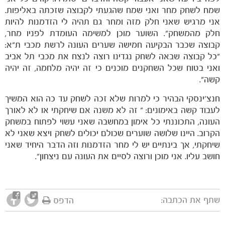
שמח לשחק מחר ואני שמח שהגעתי לקבוצה שזכתה באליפות.
אני מרגיש שאני חלק מזה ומחר גם תהיה לי הזדמנות להיות
חלק מהמשחק". השוער מוכן למשימה העומדת לפניו מחר,
קבוצה שכבר הבקיעה חמישה שערים העונה לרשת מכבי ת"א:
"כל קבוצה שבאה לשחק נגדינו רוצה לנצח את מכבי תל אביב
ואני בטוח שכל השחקנים מוכנים כי זה יהיה מלחמה, זה יהיה
קשה".
חנצ'ינסקי הבהיר כי למרות שלא זכה לשחק עד כה הוא המשיך
לעבוד קשה באימונים: " זה לא משנה אם שיחקתי או לא לאורך
העונה, התכוננתי כל אימון במחשבה שאני עשוי לפתוח במשחק
הקרוב. היינו שלושה שוערים שכולם יכולים לשחק ויצא שאני לא
משחקים
שיחקתי, אך בינתיים יש לי מחר הזדמנות וזה הדבר היחיד שאני
ותוצאות
חושב עליו. אני מוכן ורוצה לסיים את העונה עם ניצחון".
שתף את הכתבה:
הדפס