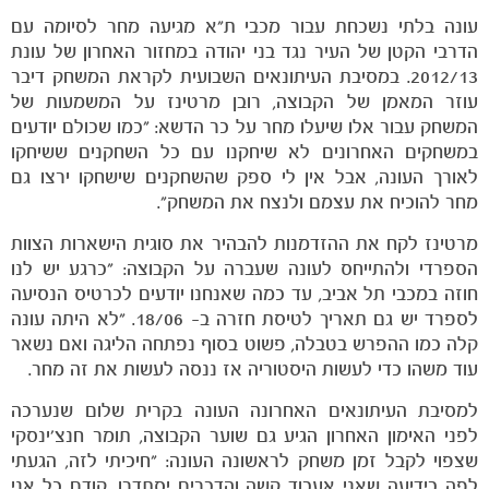
עונה בלתי נשכחת עבור מכבי ת"א מגיעה מחר לסיומה עם
הדרבי הקטן של העיר נגד בני יהודה במחזור האחרון של עונת
2012/13. במסיבת העיתונאים השבועית לקראת המשחק דיבר
הקבוצות
עוזר המאמן של הקבוצה, רובן מרטינז על המשמעות של
המשחק עבור אלו שיעלו מחר על כר הדשא: "כמו שכולם יודעים
במשחקים האחרונים לא שיחקנו עם כל השחקנים ששיחקו
לאורך העונה, אבל אין לי ספק שהשחקנים שישחקו ירצו גם
מחר להוכיח את עצמם ולנצח את המשחק".
מרטינז לקח את ההזדמנות להבהיר את סוגית הישארות הצוות
הספרדי ולהתייחס לעונה שעברה על הקבוצה: "כרגע יש לנו
חוזה במכבי תל אביב, עד כמה שאנחנו יודעים לכרטיס הנסיעה
לספרד יש גם תאריך לטיסת חזרה ב- 18/06. "לא היתה עונה
קלה כמו ההפרש בטבלה, פשוט בסוף נפתחה הליגה ואם נשאר
עוד משהו כדי לעשות היסטוריה אז ננסה לעשות את זה מחר.
למסיבת העיתונאים האחרונה העונה בקרית שלום שנערכה
לפני האימון האחרון הגיע גם שוער הקבוצה, תומר חנצ'ינסקי
שצפוי לקבל זמן משחק לראשונה העונה: "חיכיתי לזה, הגעתי
לפה בידיעה שאני אעבוד קשה והדברים יסתדרו. קודם כל אני