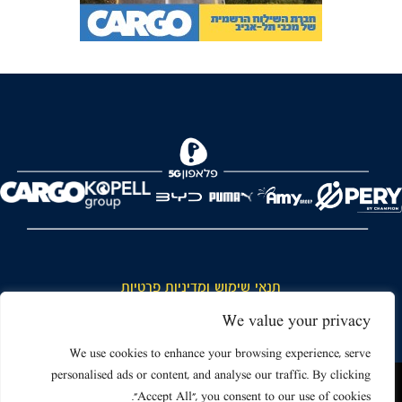
FOREVER
תנאי שימוש ומדיניות פרטיות
כללי כניסה והתנהגות באצטדיון ותנאי שימוש בכרטיסים
We value your privacy
דרושים
We use cookies to enhance your browsing experience, serve
personalised ads or content, and analyse our traffic. By clicking
צור קשר
האתר שאתה גולש בו עשוי להשתמש בעוגיות (קוקיז) ובטכנולוגיות דומות.
"Accept All", you consent to our use of cookies.