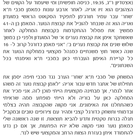
(אצטדיון ר"ג, 19:35, כניסה חופשית) ומי שיעמוד על הקווים של
הצהובים הוא זיו אריה. לאחר ארבע עונות כמאמן מכבי ת"א
'שחר' עבר עמיר תורג'מן לתפקיד הסקאוט הראשי במועדון
ואריה הוא זה שנבחר להוביל את קבוצת הנוער. המאמן בן ה-41
ממשיך את מסלול ההתקדמות בקבוצות המחלקה לאחר
שאשתקד אימן את קבוצת נערים א' של המועדון ולפני כן במשך
שלוש שנים את קבוצת נערים ב': "אני מאמן כדורגל קרוב ל- 16
שנה כאשר חוץ משנתיים כמנהל מקצועי במחלקת הנוער את
כל קריירת האימון העברתי כאן במכבי ת"א ואימנתי בכל
הקבוצות
השנתונים".
המשחק של מכבי ת"א 'שחר' הערב נגד מכבי חיפה יסמן את
תחילתו של אתגר חדש עבור אריה: "לאמן קבוצת נוער זה משהו
אחר לגמרי, אך מבחינה מקצועית הייתי מוכן לזה. אני מכיר את
המחלקה כאן על בוריה ולא הייתי מופתע ממה שראיתי
כשהתחלנו את האימונים. אני מקווה שהקבוצה תהיה בצלמי
ובדמותי ותשחק כדורגל קצבי ומהיר עם צירופים טובים ובמקביל
תגלה בגרות טקטית ותדע להביא תוצאות. זו שנה ראשונה שלי
כמאמן נוער ואני מקווה שלא יהיו הפתעות, אך אם כן נדע
להתמודד איתן בעזרת הצוות הרחב והמקצועי שיש לנו".