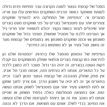
הסגל של קבוצת הנוער לעונה הקרובה עבר מתיחת פנים גדולה
לעומת אשתקד כאשר מרבית השחקנים החדשים עלו עם אריה
מנערים א': "התפיסה של המחלקה היא להעדיף שחקנים
צעירים יותר עם פוטנציאל בוגרים על פני שחקנים מעט בוגרים
יותר שיכולים לעזור בטווח הקצר. יכולנו להשאיר יותר חריגי גיל
אך העדפנו ללכת על תמהיל שמשלב מספר גדול של שחקנים
משנתון 96 וכמה שחקנים משנתון 95. במונחים של קבוצות נוער
זה נחשב סגל צעיר אך לא נשתמש בזה כתירוץ".
הציפיות של המאמן מהסגל שלו ברורות: "המטרות שלנו הן
להיראות כמו קבוצת בוגרים והלוואי שחלק מהשחקנים גם יקבלו
דקות העונה בבוגרים, זה יהיה הכי גדול. מעבר לזה כמובן ללכת
על כל התארים, אנחנו לא בורחים מזה, אנחנו מכבי תל אביב.
אין ספק שחלק מההכנה של קבוצת הנוער מכוון לעבר זכייה
בתארים אך זה לא יהיה על חשבון הדרך. אם צריך לחנך שחקן
או לתת למישהו צעיר יותר ועם פוטנציאל לשחק אנחנו נעשה
זאת. אם כתוצאה מהחלטות כאלה נפסיד משחק או שניים
אנחנו לא נאהב את זה אך ניצמד לעקרונות שלנו שלנו ונעשה
את המיטב בכדי לשלב אותם עם תוצאות. אם הדרך לא נכונה