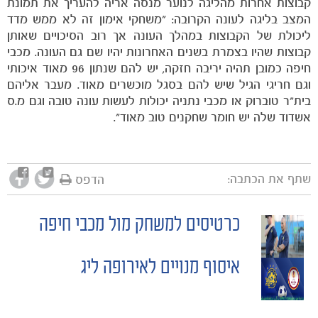
קבוצות אחרות מהליגה לנוער מנסה אריה להעריך את תמונת
המצב בליגה לעונה הקרובה: "משחקי אימון זה לא ממש מדד
ליכולת של הקבוצות במהלך העונה אך רוב הסיכויים שאותן
קבוצות שהיו בצמרת בשנים האחרונות יהיו שם גם העונה. מכבי
חיפה כמובן תהיה יריבה חזקה, יש להם שנתון 96 מאוד איכותי
וגם חריגי הגיל שיש להם בסגל מוכשרים מאוד. מעבר אליהם
בית"ר טוברוק או מכבי נתניה יכולות לעשות עונה טובה וגם מ.ס
אשדוד שלה יש חומר שחקנים טוב מאוד".
שתף את הכתבה:
הדפס
כרטיסים למשחק מול מכבי חיפה
POST
כרטיסים
איסוף מנויים לאירופה ליג
NAVIGATION