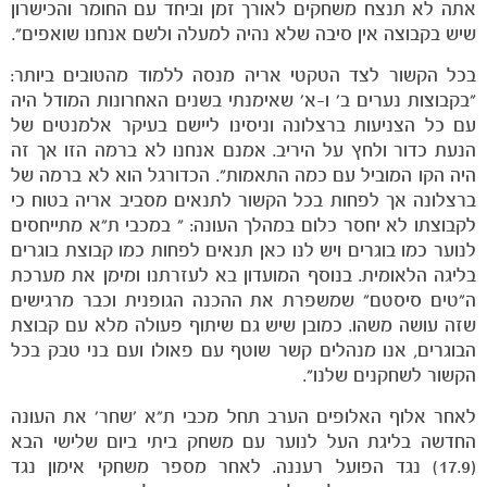
אתה לא תנצח משחקים לאורך זמן וביחד עם החומר והכישרון
שיש בקבוצה אין סיבה שלא נהיה למעלה ולשם אנחנו שואפים".
משחקים
ותוצאות
בכל הקשור לצד הטקטי אריה מנסה ללמוד מהטובים ביותר:
"בקבוצות נערים ב' ו-א' שאימנתי בשנים האחרונות המודל היה
עם כל הצניעות ברצלונה וניסינו ליישם בעיקר אלמנטים של
הנעת כדור ולחץ על היריב. אמנם אנחנו לא ברמה הזו אך זה
היה הקו המוביל עם כמה התאמות". הכדורגל הוא לא ברמה של
ברצלונה אך לפחות בכל הקשור לתנאים מסביב אריה בטוח כי
לקבוצתו לא יחסר כלום במהלך העונה: " במכבי ת"א מתייחסים
לנוער כמו בוגרים ויש לנו כאן תנאים לפחות כמו קבוצת בוגרים
בליגה הלאומית. בנוסף המועדון בא לעזרתנו ומימן את מערכת
ה"טים סיסטם" שמשפרת את ההכנה הגופנית וכבר מרגישים
שזה עושה משהו. כמובן שיש גם שיתוף פעולה מלא עם קבוצת
הבוגרים, אנו מנהלים קשר שוטף עם פאולו ועם בני טבק בכל
הקשור לשחקנים שלנו".
לאחר אלוף האלופים הערב תחל מכבי ת"א 'שחר' את העונה
החדשה בליגת העל לנוער עם משחק ביתי ביום שלישי הבא
(17.9) נגד הפועל רעננה. לאחר מספר משחקי אימון נגד