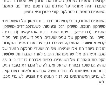
וקבוצות הנערים במחלקה שיזם את הרעיון של הטורניר בשנה
שעברה היה אחראי על אירגונו גם הפעם ביחד עם מאמני
השוערים הנוספים במחלקה, קובי ביטרן וגיא נחשון.
השוערים התחרו, הן כקבוצה והן כבודדים במגוון של משחקונים:
משחקון תגובה, משחק רגל ובעיטות לשער(כבודדים),משחקון
שוערים (כרביעייה), בעיטת שוער דרום אמריקאית (כבודדים)
וסיימו עם משחקון של טניס שוערים. הניקוד שניתן היה ניקוד
קבוצתי ושוערי המחלקה שצברו כקבוצה את מספר הנקודות
הגבוה ביותר הם אלו שניצחו. שמונת שוערי מחלקת הנוער של
מכבי ת"א הם אלו שהניפו את הגביע לאחר שגברו על שלושת
הקבוצות האחרות של השוערים. בסיום אברהם בנדורי בן ה-85
שהיה גם שוער נבחרת ישראל ומנהלה של הנבחרת בעבר הגיע
ביחד עם משפחתו לטורניר הנושא את שמו ולאחר נאום קצר
לשוערים המשתתפים בטורניר העניק את הגביע לשוערי מכבי
משחקים
ת"א.
ותוצאות