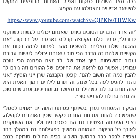
רבה מצד השוהים במקום ואפילו האחיות והרופאים התקשו
להישאר אדישים והצטלמו עם הקמע.
https://www.youtube.com/watch?v=QlPKb9TBWKw
"זה אחד הדברים הטובים ביותר שאנחנו יכולים לעשות כשחקני
כדורגל", סיפר בלם הקבוצה קרלוס גארסיה על הביקור. "אם
ההגעה שלנו מצליחה להשכיח מהם לפחות לכמה דקות את
הקשיים שלהם זה הדבר הכי טוב שאנחנו יכולים לעשות עבורם
ועבור המשפחות. חיוך אחד של ילד זאת המתנה הכי טובה
עבורינו, אפשר גם לראות את החיוכים של ההורים וזה גורם לך
להבין כמה זה חשוב להם". קפטן הקבוצה שרן ייני הוסיף: "אני
נהנה להגיע לפה בכל שנה, זה תורם לילדים המון והאמת היא
שזה תורם גם לנו. כשהילדים מאושרים, ומחייכים, ומרגישים טוב,
זה גורם גם לנו להרגיש טוב".
משחקים
הביקור המסורתי נערך בשיתוף עמותת האוהדים "אחים לסמל"
ותוצאות
שממשיכה להוות את חוד החנית בקשר שבין האוהדים לקהילה.
נציגי העמותה הצטיידו גם הם בסביבונים וליוו את השחקנים
לאורך כל הביקור. העמותה תמשיך בפעילותה גם במהלך החג
וצפויה לבקר כבר בהמשך השבוע בבית החולים סורוקה בנגב