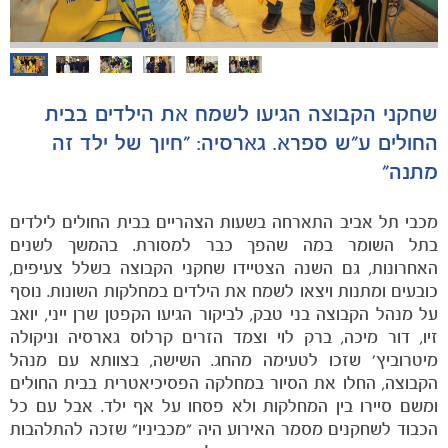
שחקני הקבוצה הגיעו לשמח את הילדים בבית
הקבוצות
החולים ע"ש ספרא. גארסיה: "חיוך של ילד זה
מתנה"
מכבי תל אביב התארחה בשעות הצהריים בבית החולים לילדים
בתל השומר במה שהפך כבר למסורת. בהמשך לשנים
האחרונות, גם השנה הצטיידו שחקני הקבוצה בשלל צעיפים,
כובעים ומתנות ויצאו לשמח את הילדים במחלקות השונות. נוסף
על מנהל הקבוצה בני טבק, לביקור הגיעו הקפטן שרן ייני, יואב
זיו, דור מיכה, ברק לוי וצמד הזרים קרלוס גארסיה וניקולה
מיטרוביץ' שזכו לטעימה מהחג. השישה, בצוותא עם מנהל
הקבוצה, החלו את הסיור במחלקה הפסיכיאטרית בבית החולים
ומשם סיירו בין המחלקות ולא פסחו על אף ילד. אבל עם כל
הכבוד לשחקנים מסמר האירוע היה "מכביניו" שזכה להתלהבות