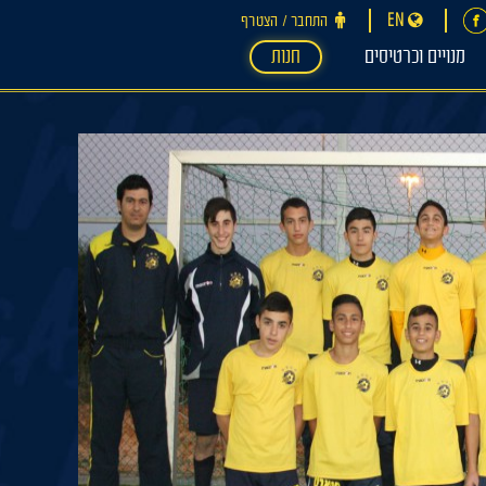
EN
התחבר ‪/‬ הצטרף
מנויים וכרטיסים
חנות