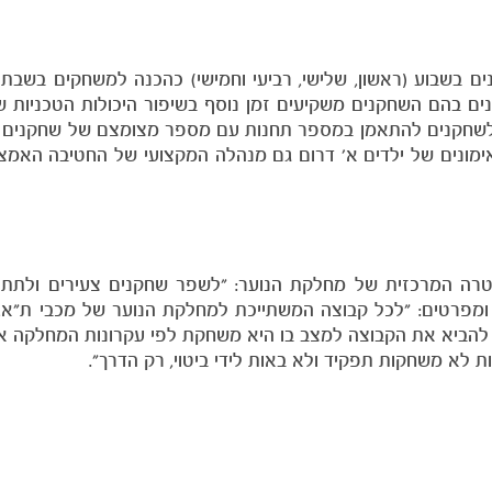
ים בשבוע (ראשון, שלישי, רביעי וחמישי) כהכנה למשחקים בשבתו
מוני העשרה בשבוע של 45 דקות, אימונים בהם השחקנים משקיעים זמן נוסף בשיפור היכולות הטכנ
 לשחקנים להתאמן במספר תחנות עם מספר מצומצם של שחקנים 
אימונים של ילדים א' דרום גם מנהלה המקצועי של החטיבה האמצע
רה המרכזית של מחלקת הנוער: "לשפר שחקנים צעירים ולתת 
 ומפרטים: "לכל קבוצה המשתייכת למחלקת הנוער של מכבי ת"א,
, להביא את הקבוצה למצב בו היא משחקת לפי עקרונות המחלקה א
ת לא משחקות תפקיד ולא באות לידי ביטוי, רק הדרך".