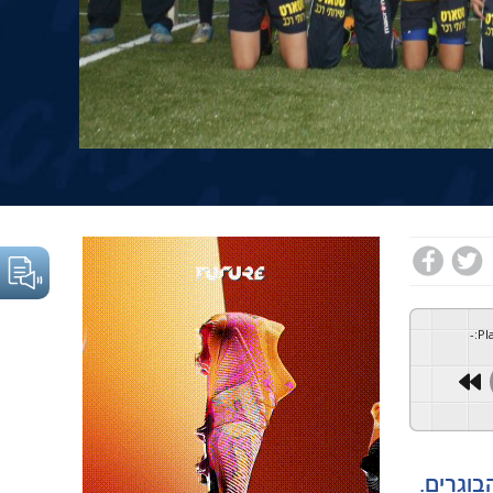
-
:
Pl
וגרים.