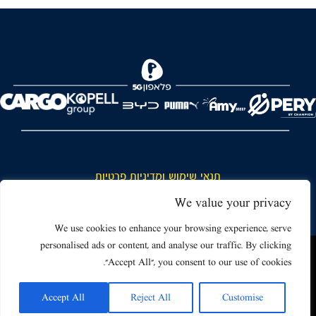
FOREVER
תנאי שימוש ומדיניות פרטיות
כללי כניסה והתנהגות באצטדיון ותנאי שימוש בכרטיסים
We value your privacy
דרושים
We use cookies to enhance your browsing experience, serve
personalised ads or content, and analyse our traffic. By clicking
צור קשר
האתר שאתה גולש בו עשוי להשתמש בעוגיות (קוקיז) ובטכנולוגיות דומות.
"Accept All", you consent to our use of cookies.
על ידי כניסה לאתר אתה מאשר את תנאי השימוש הכוללים שימוש בעוגיות
(קוקיז).
Accept All
Reject All
Customise
אישור
Powered by