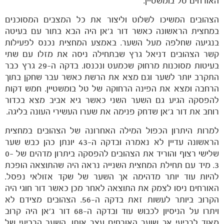
האורחים טל בומשטיין.
הצהובים המשיכו לשלוט וליצור את כל המצבים המסוכנים
במחצית הראשונה כאשר דור ג'אן היה הבא בתור עם בעיטה
בנגיעה שחלפה מעל השער. באמצע המחצית נכנס לפעילות
קשר הצהובים דניאל גרץ שבתחילה ניסה את מזלו עם שתי
בעיטות מסוכנות מרחוק שכמעט ונכנסו. בדקה ה-29 גרץ כבר
התקרב יותר לשער וגם מצא את הרשת כאשר עבר שחקן בתוך
הרחבה ומצא את הפינה הרחוקה של טל בומשטיין. חמש דקות
להפסקה הגיע גם השער השני כאשר גיא אביב מצא בכדור
רוחב את דור ג'אן שדחק פנימה את שערו העשירי העונה בליגה.
למרות היתרון הכפול המילה האחרונה של הצהובים במחצית
הראשונה עדיין לא נאמרה ובדקה ה-43 יונתן כהן כבש שער
שלישי רצוף והוריד את הצהובים להפסקה ביתרון מדהים של 0-
3. מיד עם תחילת המחצית השנייה נראה היה שהתוצאה הופכת
להיות עוד יותר מדהימה אך השער של שקד אזולאי נפסל.
האורחים ניסו לצמק את התוצאה לאחר מכן כאשר דור חוגי היה
משחקים
הקרוב ביותר לעשות זאת בדקה ה-56. הצהובים מצידם לא
ותוצאות
ויתרו על הניסיון לכבוש עוד ובדקה ה-68 דור ג'אן היה קרוב
מאוד לרביעי אך שוער האורחים עצר אותו. השער הרביעי של