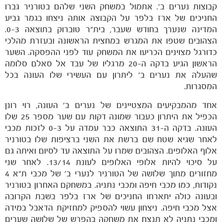
קבוצות נערים ב'. אתמול במשחק השני שלהם בטורניר גברו
החניכים של ארז בלפר על הקבוצה אותה ניצחו בגמר גביע
הקבוצות
המדינה שנערך בחודש שעבר, בית"ר טוברוק בתוצאה 0-3.
הצהובים שטפו את המגרש במחצית הראשונה ובעזרת מהלכי
כדורגל מצוינים הכריעו את המשחק עוד לפני ההפסקה. השער
הראשון הגיע בדקה ה-20 מרגליו של עבד אל סאלם סלומה
שהעלה את נערים ב' ליתרון עם העשירי שלו העונה בכל
המסגרות.
אחד מהמבקיעים המצטיינים של נערים ב' העונה, רוי רונן
הכפיל את היתרון כעבור שמונה דקות עם שער מספר 25 שלו
העונה. בדקה ה-31 התוצאה כבר עמדה על 0-3 לזכות מכבי
לאחר שגיא שטח שם ברשת את השני ברציפות שלו בטורניר
אלוף האלופים. הצהובים שמרו על התוצאה עד לסיום ואיתה גם
על סיכוי להיות אלופי האלופים לעונת 13/14. לאחר שני
מחזורים מתוך שלושה של הטורניר לנערי ב' של מכבי ת"א 4
נקודות, כמו מכבי חיפה ומכבי נתניה. במשחקם האחרון בטורניר
ובעונה כולה יתארחו החניכים של ארז בלפר בשבת הקרובה
אצל מכבי חיפה. ניצחון עשוי להספיק למחזיקת הדאבל במידה
ומכבי נתניה לא תנצח את משחקה בהפרש של שלושה שערים