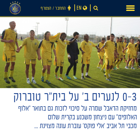
Ski
EN
התחבר ‪/‬ הצטרף
t
conten
0-3 לנערים ב' על בית"ר טוברוק
חדשות
מחזיקת הדאבל שמרה על סיכוי לזכות גם בתואר "אלוף
האלופים" עם ניצחון משכנע בקרית שלום
מכבי תל אביב 'אלי פוקס' עוברת עונה מצוינת ...