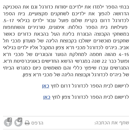
בבתי הספר ילמדו את ילדיכם יסודות כדורגל וגם את הטכניקה
הדרושה להפוך את ילדיכם לשחקנים מקצועיים. בית הספר
לכדורגל דרום בקרית שלום פועל עבור ילדים בגילאי 5-17.
פעילויות בית הספר כוללות: אימונים, טורנירים והשתתפות
במשחקי הקבוצה הבוגרת בליגת העל בהבאת כדורים כאשר
שחקנים מוכשרים ישולבו בקבוצות הליגה של מועדון מכבי תל
אביב. ביה"ס לכדורגל מכבי ת"א צפון המקבל אליו ילדים בגילאי
4-15 מהווה חממה למחלקת הנוער והבוגרים של מכבי ת"א
ופועל כבר 22 שנה במגרשי הדשא החדישים באוניברסיטת ת"א.
המגרשים עברו שיפוץ כללי והם משמשים כיום כמגרש הביתי
של ביה"ס לכדורגל וקבוצות הליגה של מכבי ת"א צפון.
משחקים
לרישום לבית הספר לכדורגל דרום לחץ
כאן
ותוצאות
לרישום לבית הספר לכדורגל צפון לחץ
כאן
שתף את הכתבה:
הדפס