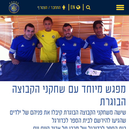
Ski
EN
התחבר ‪/‬ הצטרף
t
conten
מפגש מיוחד עם שחקני הקבוצה
חדשות
הבוגרת
שישה משחקני הקבוצה הבוגרת קיבלו את פניהם של ילדים
שהגיעו להירשם לבית הספר לכדורגל