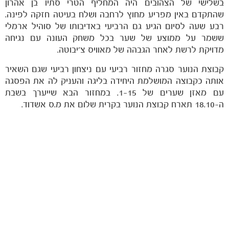
בשלישי של הצהובים היה המחליף הטרי סתיו בן אהרון
ותוצאות
שהתקדם באין מפריע מחוץ לרחבה ושלח בעיטה חזקה לפינה.
רבע שעה לסיום הגיע גם הרביעי באדיבותו של סוהיל ארמלי
ששמר על ממוצע של שער בכל משחק העונה עם נגיחה
מדויקת לרשת לאחר הגבהה של מאוויס צ'יבוטה.
קבוצת הנוער סגרה מחזור רביעי עם ניצחון רביעי שגם השאיר
אותה כקבוצה המושלמת היחידה בליגה והעניק לה את הפסגה
עם מאזן שערים של 1-15. במחזור הבא שייערך בשבת
ה-18.10 תארח קבוצת הנוער בקרית שלום את מ.ס אשדוד.