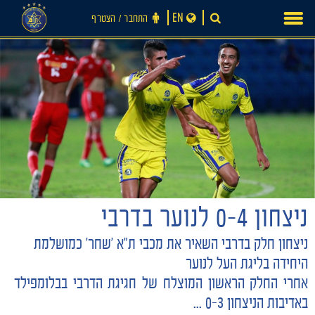
Ski
EN
התחבר ‪/‬ הצטרף
t
conten
ניצחון 0-4 לנוער בדרבי
ניצחון חלק בדרבי השאיר את מכבי ת"א 'שחר' כמושלמת
חדשות
היחידה בליגת העל לנוער
אחרי החלק הראשון המוצלח של חגיגת הדרבי בבלומפילד
באדיבות הניצחון 0-3 ...