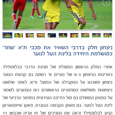
הקבוצות
ניצחון חלק בדרבי השאיר את מכבי ת"א 'שחר'
כמושלמת היחידה בליגת העל לנוער
אחרי החלק הראשון המוצלח של חגיגת הדרבי בבלומפילד
באדיבות הניצחון 0-3 של נערים א' רשמה גם קבוצת הנוער
ניצחון משכנע על המקבילה של הפועל ת"א. לאחר שלושה
ניצחונות משלושת המחזורים הראשונים רצו הצהובים לשמור
על המאזן המושלם גם מול היריבה העירונית במחזור הרביעי של
ליגת העל לנוער. גם מאמן הקבוצה הבוגרת, פאקו אייסטאראן
הגיע לבלומפילד וראה את החניכים של זיו אריה שכבשו 11