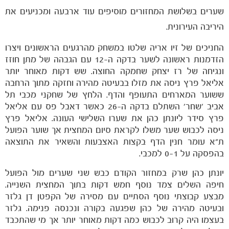
שערים בשלושת המחזורים מוסיפים עוד ארבעה ומכניעים את
היריבה העירונית.
החניכים של זיו אריה שלטו במשחק מהרגעים הראשונים ויצרו
הזדמנות ראשונה לשער בדקה ה-12 עם הגבהה של מתן חוזז
ונגיחה של רז יצחק שחמקה החוצה. שש דקות מאוחר יותר
אליאל פרץ ניסה את מזלו בבעיטה מהירה וחזקה מתוך הרחבה
ששוער המארחים התעופף והדף. הלחץ של שחקני מכבי תל
אביב 'שחר' השתלם בדקה ה-26 כאשר דאבל פס עם אליאל
פרץ סידר ליונתן כהן את שערו השלישי העונה. אליאל פרץ
ניסה לכבוש שער משלו לקראת סיום המחצית אך שוער הפועל
ת"א עומר חנין הדף בקצות האצבעות והשאיר את התוצאה
בהפסקה על 0-1 למכבי.
יונתן כהן שרק במחזור הקודם כבש שני שערים מול הפועל
חיפה השלים צמד נוסף חמש דקות בתוך המחצית השנייה.
מבצע קבוצתי נוסף הסתיים עם מסירה של הקפטן דן גלזר
ובעיטה מהירה של כהן שפגעה בקורה ונכנסה פנימה. גלזר
בעצמו היה קרוב לכבוש כמה דקות מאוחר יותר אך מי שהתכבד
משחקים