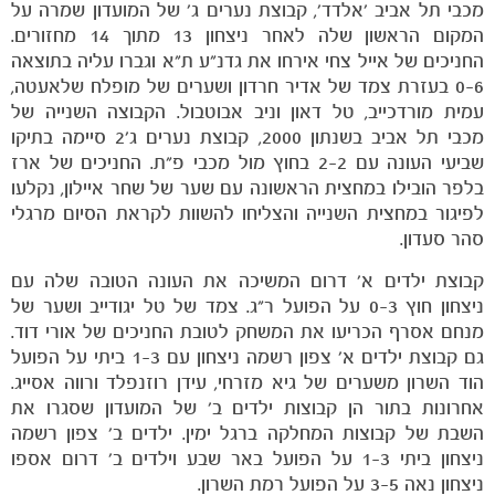
מכבי תל אביב 'אלדד', קבוצת נערים ג' של המועדון שמרה על
המקום הראשון שלה לאחר ניצחון 13 מתוך 14 מחזורים.
החניכים של אייל צחי אירחו את גדנ"ע ת"א וגברו עליה בתוצאה
0-6 בעזרת צמד של אדיר חרדון ושערים של מופלח שלאעטה,
עמית מורדכייב, טל דאון וניב אבוטבול. הקבוצה השנייה של
מכבי תל אביב בשנתון 2000, קבוצת נערים ג'2 סיימה בתיקו
שביעי העונה עם 2-2 בחוץ מול מכבי פ"ת. החניכים של ארז
בלפר הובילו במחצית הראשונה עם שער של שחר איילון, נקלעו
לפיגור במחצית השנייה והצליחו להשוות לקראת הסיום מרגלי
סהר סעדון.
קבוצת ילדים א' דרום המשיכה את העונה הטובה שלה עם
ניצחון חוץ 0-3 על הפועל ר"ג. צמד של טל יגודייב ושער של
מנחם אסרף הכריעו את המשחק לטובת החניכים של אורי דוד.
משחקים
גם קבוצת ילדים א' צפון רשמה ניצחון עם 1-3 ביתי על הפועל
ותוצאות
הוד השרון משערים של גיא מזרחי, עידן רוזנפלד ורווה אסייג.
אחרונות בתור הן קבוצות ילדים ב' של המועדון שסגרו את
השבת של קבוצות המחלקה ברגל ימין. ילדים ב' צפון רשמה
ניצחון ביתי 1-3 על הפועל באר שבע וילדים ב' דרום אספו
ניצחון נאה 3-5 על הפועל רמת השרון.