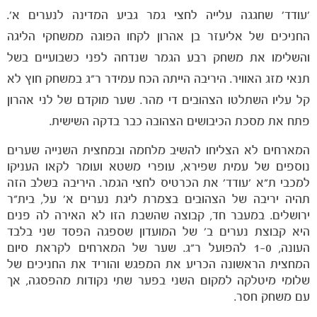
'עודד' שחגגה עלייה לחצי גמר גביע המדינה לנערים א'.
החניכים של אליעזר בן אהרון לקחו הפוגה ממשחקי הליגה
והשלימו את משחק רבע הגמר שנדחה לפני כשבועיים בשל
הקבוצות
תנאי מזג האוויר. היריבה הייתה הכח עמידר ר"ג במשחק חוץ לא
קל עליו השתלטו הצהובים די מהר. שער מוקדם של לני אהרון
פתח את מסכת הכיבושים הצהובה כבר בדקה השישית.
המארחים לא הצליחו להשיב מלחמה ובמחצית השנייה שערים
נוספים של עמית שפירא, עופרי משטא ועומר לקאו העניקו
למכבי ת"א 'עודד' את הכרטיס לחצי הגמר. היריבה בשלב הזה
תהיה יריבה של הצהובים בצמרת ליגת נערים א' על, בית"ר
ירושלים. במעבר חד, קבוצה שהשבת הזו לא האירה לה פנים
היא קבוצת נערים ב' של המועדון שספגה הפסד שני בלבד
העונה, 1-0 להפועל ר"ג. שער של המארחים לקראת סיום
המחצית הראשונה הכריע את המפגש והוריד את החניכים של
שלומי מיטלקה למקום השני בפער שתי נקודות מהפסגה, אך
עם משחק חסר.