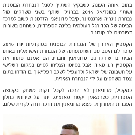
בתום אותה העונה, כשבקיץ השתייך לסגל הנבחרת הבוסנית
ושותף במונדיאל 2014 בברזיל ושותף בשני משחקים מול
נבחרת ניגריה וארגנטינה, קיבל מדוניאנין הזדמנות לשוב למרכז
הבימה של הכדורגל העולמית בליגה הספרדית, כשחתם בשורות
דפורטיבו לה קורוניה.
הקמפיין האחרון של הנבחרת הבוסנית במוקדמות יורו 2016
מוכר לנו היטב עם השתתפותה של הנבחרת הישראלית באותו
הבית בו שיחקו גם מדוניאנין וחבריו. הם אמנם פתחו את
הקמפיין רע מאוד, אבל בסיומו הצליחו לסיים במקום השלישי
על חשבונה של ישראל ולהעפיל לשלב הפלייאוף בו הודחו בתום
צמד משחקים על ידי הנבחרת האירית.
במקביל, מדוניאנין לא הרבה לקבל דקות משחק בקבוצה
הספרדית, כשהמאמן ויקטור סאנצ'ס, ויתר על שירותיו בחלון
העברות האחרון אז מצא מדוניאנין את דרכו חזרה לקרית שלום.