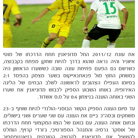
את עונת 2011/12 החל מדוניאנין תחת הדרכתו של מוטי
איווניר והיה נראה שהוא בדרך להיות שחקן מפתח בקבבוצה,
כשרשם גם הפעם פתיחת עונה טובה כששערו הראשון היה
במשחק החוץ מול פנאתנאייקוס בשער מצמק בהפסד 2:1
בסיומו העפילו הצהובים לראשונה לשלב הבתים של הליגה
האירופית. באותו השבוע הספיק לכבוש מדוניאנין את שערו
השני באותה הוענה בניצחון 0:4 על מ.ס אשדוד.
עד סיום העונה הספיק הקשר הבוסני-הולנדי להיות שותף ב-23
משחקים ובסה"כ ביים את העונה עם שני שערים ושני בישולים.
ובתום אותה העונה, עם בואם של הצוו המקצועי תחת הדרכתו
של אוסקר גרסיה והמנהל הספורטיבי, ג'ורדי קרויף, הוחלט
להשאיל את מדוניאנין לקבוצה הטורקית גזיאנטפספור