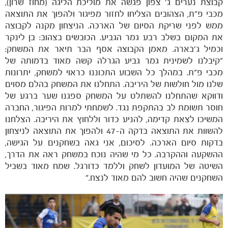
קבוצת נערים ג׳ צפון פגשה את מוליכת הליגה (מחוז שרון),
מכבי פ״ת, הצהובים הצליחו לחזור מפיגור ולהפוך את התוצאה
ממש לפני שריקת הסיום של הארכה. הניצחון מקנה לקבוצה
את המקום בשלב רבע גמר הגביע. הכובשים בצהוב: בן לינקר
וכמיל ג׳בארה. מאמן הקבוצה אסף הבר תיאר את המשחק:
״קיבלנו לשמינית גמר גביע הגרלה קשה מאוד בדמותה של
משחקים
מכבי פ״ת. במהלך כל השבוע התכוננו כראוי למשחק, יתרונות
ותוצאות
שלנו מול חולשות של היריבה. התחלנו את המשחק בהלם מסוים
ודווקא שהתחלנו להשתלט על המשחק ספגנו שער ברגע של
חוסר תשומת לב בהתקפת נגד. לשמחתי למרות הפיגור, החברה
המשיכו לצאת קדימה, להניע כדור וללחוץ את היריבה. הצלחנו
להשוות את התוצאה בדקה ה-47 ולהפוך את התוצאה לניצחון
בדקות סיום הארכה. לסיכום, אני גאה בשחקנים על הגישה,
ההשקעה וההקרבה. כל מי שהיה נוכח במשחק ראה את הדרך,
השיטה של המועדון לשחק וללמד כדורגל. שמח מאוד בשביל
השחקנים שהיה חשוב להם מאוד לנצח.״