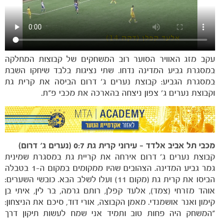
עקב מזג האוויר הסוער רוב המשחקים של קבוצות המחלקה
במסגרת גביע המדינה נדחו. שתי נציגות בלבד שיחקו השבת
במסגרת הגביע: קבוצת נערים ג׳ דרום הביסה את קרית גת
וקבוצת נערים ג׳ צפון ניצחה בהארכה את מכבי פ״ת.
הקבוצות
מכבי
תל
אביב
אלדד
–
עירוני
קרית
גת
0:7 (
נערים
ג׳
דרום
)
קבוצת נערים ג׳ דרום אירחה את קריית גת במסגרת שמינית
גמר גביע המדינה. הצהובים שהיו ממקומים במקום ה-1 בטבלה
הביסו את קרית גת (מקום 11) ועלו לשלב הבא. כובשי השערים:
אוהד מזרחי (צמד), אלעד קפלן, רותם גרמה, בר לין, איתי בן
קימון ואנר אושמנדי. מאמן הקבוצה, אורי דוד, סיכם את הניצחון:
״המשחק היה פחות טוב ותמיד אני שמח לעשות תיקון דרך