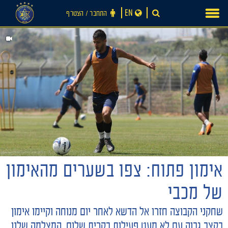
Ski
EN
התחבר ‪/‬ הצטרף
t
conten
חדשות
אימון פתוח: צפו בשערים מהאימון
של מכבי
שחקני הקבוצה חזרו אל הדשא לאחר יום מנוחה וקיימו אימון
בקצב גבוה עם לא מעט פעילות בקרית שלום. המצלמה שלנו