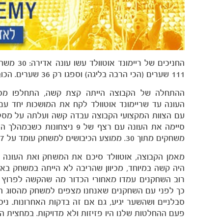
111 שערים (הכי הרבה בליגה) וספגו רק 36 שערים. הכובש המצטיין של הקבוצה הוא טל תורג׳מן עם 23 שערי ליגה.
ההתחלה של הקבוצה הייתה קצת קשה, התחלפו מס
העונה עד שריימונד אוטוולד לקח את המושכות יחד עם ע
עם הצוות המקצועי הקבוצה עבדה קשה ועלתה על מסלול
משחקים מתוך 30. ממוצע הכיבושים למשחק עומד על 3.7 שערים.
מאמן הקבוצה, אוטוולד סיכם את המשחק ואת העונה ה
היה קשה במיוחד, מכיוון שהריבה לא הייתה במשחק בא
רוב השחקנים עמדו מאחורי הכדור מה שהקשה לפרוץ א
כך לפני עם השחקנים שאנחנו מצפים למשחק מהסוג הז
סבלניים ושהשער יגיע, גם אם זה בדקות האחרונות.
ניס
פעם ההחלטות שלנו היו פזיזות ולא מדויקות. במחצית ה