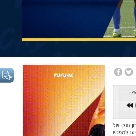
-
:
Pl
קבוצת נערים ב׳ של המועדון הביאה כבוד רב למועדון כשהשיגה היום (שבת) את תואר האליפות. במסגרת המחזור האחרון (30) של
יעו למפגש