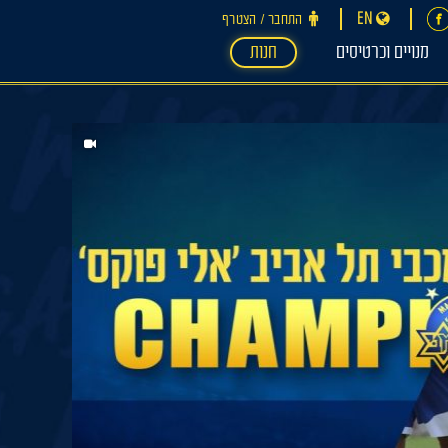
EN
התחבר ‪/‬ הצטרף
מנויים וכרטיסים
חנות