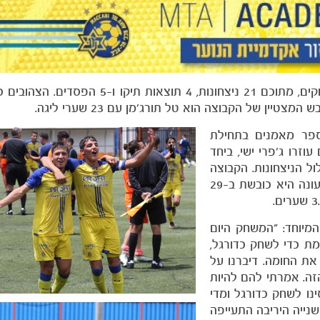
החניכים של ריימונד אוטוולד עשו עונה אדירה: 30 משחקים, מתוכם 21 ניצחונות, 4 ת
פר מאמנים בתחילת
וזרו ג׳פרי ישי, ביחד
 הניצחונות. הקבוצה
סיימה את העונה עם רצף של 9 ניצחונות כשבמהלך העונה היא כובשת ב-29
מיוחד: ״המשחק היום
מת כדי לשחק כדורגל,
ת החומה. דיברנו על
ה. אמרתי להם להיות
ינו לשחק כדורגל ומדי
שנייה היריבה התעייפה