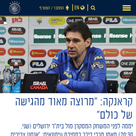
Ski
EN
התחבר ‪/‬ הצטרף
t
conten
קראנקה: "מרוצה מאוד מהגישה
חדשות
של כולם"
יממה לפני המשחק המסקרן מול בית"ר ירושלים (שני,
20:30) מאמן מכבי דיבר במסיבת עיתונאים: "אנחנו צריכים