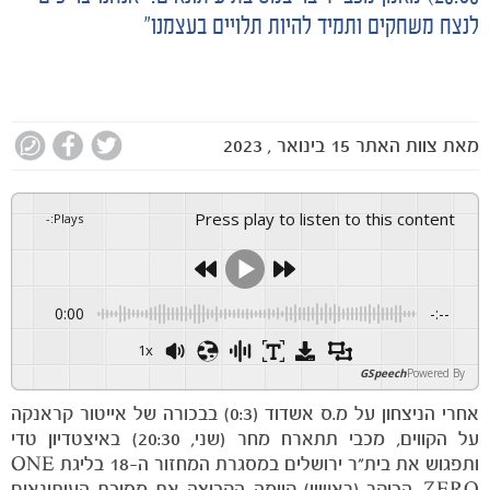
לנצח משחקים ותמיד להיות תלויים בעצמנו"
מאת
צוות האתר
15 בינואר , 2023
Press play to listen to this content
-
:
Plays
0:00
-:--
1x
GSpeech
Powered By
אחרי הניצחון על מ.ס אשדוד (0:3) בבכורה של אייטור קראנקה
על הקווים, מכבי תתארח מחר (שני, 20:30) באיצטדיון טדי
ותפגוש את בית"ר ירושלים במסגרת המחזור ה-18 בליגת ONE
ZERO. הבוקר (ראשון) קיימה הקבוצה את מסיבת העיתונאים