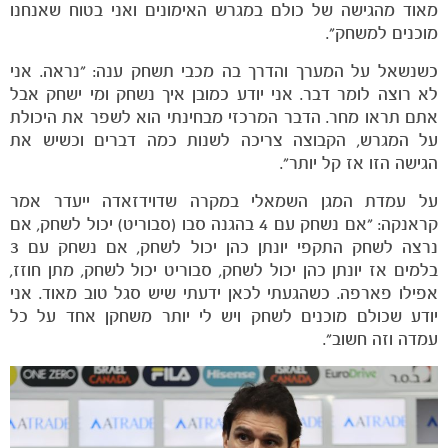
מאוד מהגישה של כולם במגרש האימונים ואני בטוח שאנחנו
מוכנים למשחק".
כשנשאל על המערך והדרך בה מכבי תשחק ענה: "נראה. אני
לא רוצה לומר דבר. אני יודע כמובן איך נשחק ומי ישחק אבל
אתם תראו מחר. הדבר המרכזי מבחינתי הוא לשפר את היכולת
על המגרש, הקבוצה צריכה לשנות כמה דברים וכשיש את
הגישה הזו אז קל יותר".
על עמדת המגן השמאלי במקרה שדוידזאדה ייעדר אמר
קראנקה: "אם נשחק עם 4 בהגנה סבו (סבוריט) יכול לשחק, אם
נרצה לשחק התקפי יונתן כהן יכול לשחק, אם נשחק עם 3
בלמים אז יונתן כהן יכול לשחק, סבוריט יכול לשחק, מתן חוזז,
אפילו פארפה. כשהגעתי לכאן ידעתי שיש סגל טוב מאוד. אני
יודע שכולם מוכנים לשחק ויש לי יותר משחקן אחד על כל
עמדה וזה חשוב".
משחקים