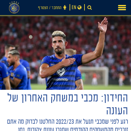
Ski
EN
התחבר ‪/‬ הצטרף
t
conten
חדשות
החידון: מכבי במשחק האחרון של
העונה
רגע לפני שמכבי תנעל את 2022/23 החלטנו לבדוק מה אתם
זוכרים מהמשחקים הקודמים שסגרו עונות צהובות. נסו