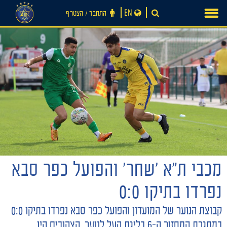
Ski
EN
התחבר ‪/‬ הצטרף
t
conten
מכבי ת״א ׳שחר׳ והפועל כפר סבא
נפרדו בתיקו 0:0
חדשות
קבוצת הנוער של המועדון והפועל כפר סבא נפרדו בתיקו 0:0
במסגרת המחזור ה-6 בליגת העל לנוער. הצהובים היו