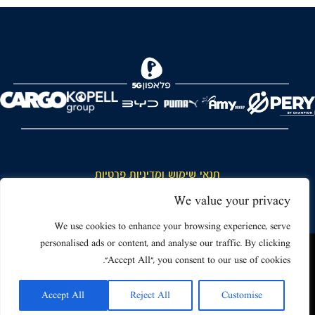
FOREVER
תנאי שימוש ומדיניות פרטיות
כללי כניסה והתנהגות באצטדיון ותנאי שימוש בכרטיסים
We value your privacy
דרושים
We use cookies to enhance your browsing experience, serve
personalised ads or content, and analyse our traffic. By clicking
צור קשר
האתר שאתה גולש בו עשוי להשתמש בעוגיות (קוקיז) ובטכנולוגיות דומות.
"Accept All", you consent to our use of cookies.
על ידי כניסה לאתר אתה מאשר את תנאי השימוש הכוללים שימוש בעוגיות
(קוקיז).
Accept All
Reject All
Customise
אישור
Powered by