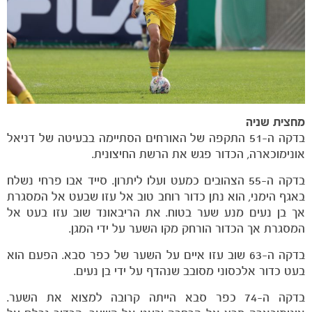
משחקים
ותוצאות
מחצית
שניה
בדקה ה-51 התקפה של האורחים הסתיימה בבעיטה של דניאל
אונימוכארה, הכדור פגש את הרשת החיצונית.
בדקה ה-55 הצהובים כמעט ועלו ליתרון. סייד אבו פרחי נשלח
באגף הימני, הוא נתן כדור רוחב טוב אל עזו שבעט אל המסגרת
אך בן נעים מנע שער בטוח. את הריבאונד שוב עזו בעט אל
המסגרת אך הכדור הורחק מקו השער על ידי המגן.
בדקה ה-63 שוב עזו איים על השער של כפר סבא. הפעם הוא
בעט כדור אלכסוני מסובב שנהדף על ידי בן נעים.
בדקה ה-74 כפר סבא הייתה קרובה למצוא את השער.