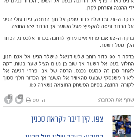
אונימוכארה פרץ אל הרחבה ובעט אל השער, הכדור נבלם על
ידי ההגנה והורחק לקרן.
בדקה ה-76 עזו שלח כדור עומק אל תוך הרחבה, עידו עולי הגיע
אל הכדור וניסה להקפיץ מעל השוער אך הכדור יצא החוצה.
בדקה ה-82 אבו פרחי איים מחוץ לרחבה בכדור אלכסוני, הכדור
הלך מעל השער.
בדקה ה-90 כדור רוחב שלש דניאל טישלר הגיע אל אגם חנון,
החלוץ בעט אל השער אך שוב בן נעים הציל שער בטוח. דקה
לאחר מכן זה כמעט נכנס, הרמה של אבו פרחי הגיעה אל
ליאור משנסקי שבעט מהאוויר אל השער אך הכדור חלף סמוך
לקורה והחוצה. בסיום המשחק התוצאה נשארה 0:0.
שתף את הכתבה:
הדפס
כרטיסים
צפו: קין דיבר לקראת סכנין
POST