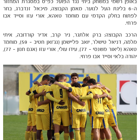
באופן רשמי במשחק ביתי נגד הפועל כפ״ס במסגרת המחזור
ה-6 בליגת העל לנוער. מאמן הקבוצה, מיכאל זנדברג, בחר
לפתוח בחלק הקדמי עם מוחמד טאהא, אורי עזו וסייד אבו
פרחי.
הרכב הקבוצה: ברק אלתגר, ניר קרב, אדיר קורדובה, איתי
מלמה, דניאל טישלר, יואב פליישמן (נג׳ואן חטיב – 59), מוחמד
טאהא (ליאור משנסי – 77), עידו עולי, אורי עזו (אגם חנון – 77),
יהודה בלאי וסייד אבו פרחי.
הקבוצות