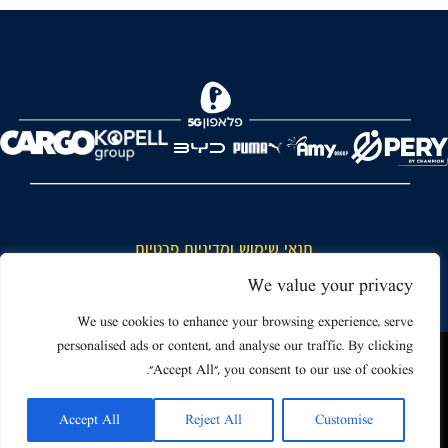
FOREVER
תנאי שימוש ומדיניות פרטיות
כללי כניסה והתנהגות באצטדיון ותנאי שימוש בכרטיסים
We value your privacy
דרושים
We use cookies to enhance your browsing experience, serve
personalised ads or content, and analyse our traffic. By clicking
צור קשר
האתר שאתה גולש בו עשוי להשתמש בעוגיות (קוקיז) ובטכנולוגיות דומות.
"Accept All", you consent to our use of cookies.
על ידי כניסה לאתר אתה מאשר את תנאי השימוש הכוללים שימוש בעוגיות
(קוקיז).
Accept All
Reject All
Customise
אישור
Powered by