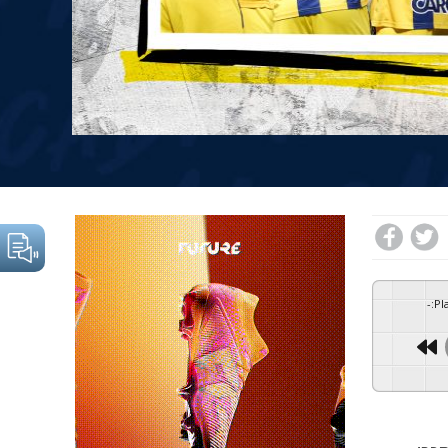
-
:
Pl