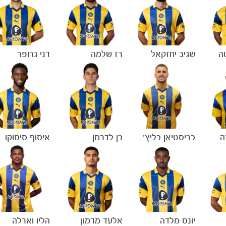
ה
שגיב יחזקאל
רז שלמה
דני גרופר
ה
כריסטיאן בליץ'
בן לדרמן
איסוף סיסוקו
יונס מלדה
אלעד מדמון
הליו וארלה