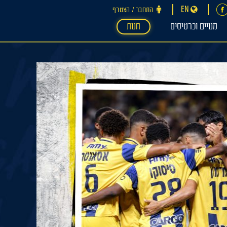
EN
התחבר ‪/‬ הצטרף
מנויים וכרטיסים
חנות