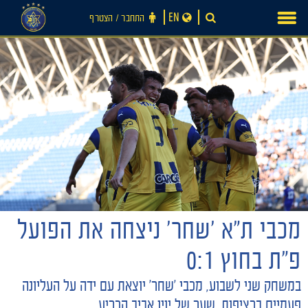
Ski
EN
התחבר ‪/‬ הצטרף
t
conten
מכבי ת״א ׳שחר׳ ניצחה את הפועל
פ״ת בחוץ 0:1
במשחק שני לשבוע, מכבי ׳שחר׳ יוצאת עם ידה על העליונה
חדשות
פעמיים ברציפות, שער של יויו אביב הכריע