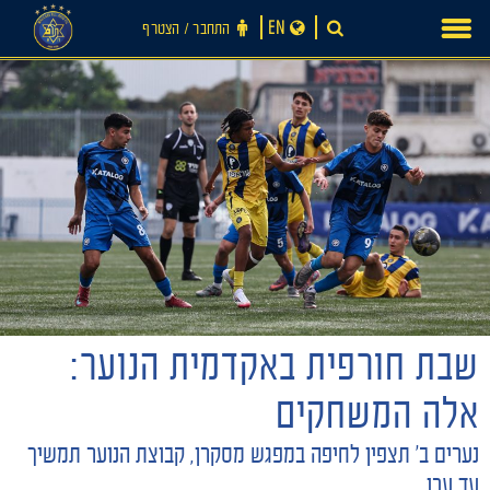
Ski
EN
התחבר ‪/‬ הצטרף
t
conten
חדשות
שבת חורפית באקדמית הנוער:
אלה המשחקים
נערים ב׳ תצפין לחיפה במפגש מסקרן, קבוצת הנוער תמשיך
עד עכו