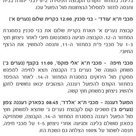
בליגה. במחזור הקודם הקבוצה הפסידה 0-2 לבני יהודה בבית
ותנסה לחזור למסלול הנצחונות מול הפועל עכו.
הקבוצות
מכבי ת״א ׳עודד׳ – בני סכנין, 12:00 בקרית שלום (נערים א׳)
קבוצת נערים א׳ תארח בקרית שלום את בני סכנין במסגרת
המחזור ה-12. הקבוצה מגיעה במומנטום חיובי לאחר ניצחון חוץ
1-3 על מכבי פ״ת במחזור ה-11, ותנסה להמשיך את הרצף
החיובי.
מכבי חיפה – מכבי ת״א ׳אלי פוקס׳, 11:00 בקצף (נערים ב׳)
משחק העונה של נערים ב׳! הקבוצה תצא לחיפה למפגש
מסקרן מול הירוקים במסגרת המחזור ה-14. לאחר ההפסד
במחזור הקודם להפועל רעננה, הצהובים יבואו נחושים לתקן
ולהשיג ניצחון במשחק חוץ קשה.
הפועל רעננה – מכבי ת״א ׳אלדד׳, 08:45 בפארק רעננה צפון
(נערים ג׳)
משכים קום לקבוצת נערים ג׳ שתצא למשחק חוץ
מול הפועל רעננה במסגרת המחזור ה-14. הקבוצה, שמחזיקה
במאזן מושלם בליגה ומגיעה אחרי ניצחון 1-5 על מכבי חיפה,
תנסה לשמור על 100% הצלחה גם השבת הזו.