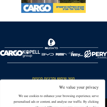
FOREVER
תנאי שימוש ומדיניות פרטיות
כללי כניסה והתנהגות באצטדיון ותנאי שימוש בכרטיסים
We value your privacy
דרושים
We use cookies to enhance your browsing experience, serve
personalised ads or content, and analyse our traffic. By clicking
צור קשר
האתר שאתה גולש בו עשוי להשתמש בעוגיות (קוקיז) ובטכנולוגיות דומות.