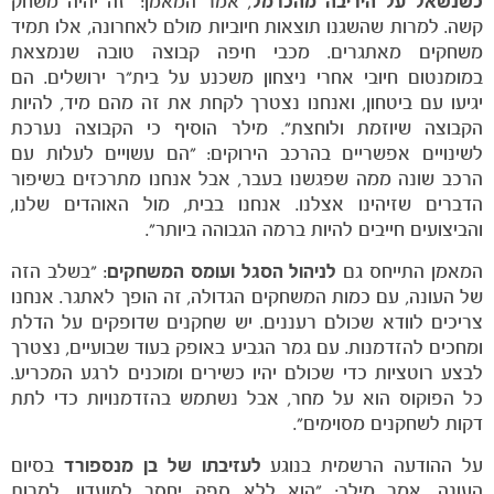
כשנשאל על היריבה מהכרמל
, אמר המאמן: "זה יהיה משחק
קשה. למרות שהשגנו תוצאות חיוביות מולם לאחרונה, אלו תמיד
משחקים מאתגרים. מכבי חיפה קבוצה טובה שנמצאת
במומנטום חיובי אחרי ניצחון משכנע על בית"ר ירושלים. הם
יגיעו עם ביטחון, ואנחנו נצטרך לקחת את זה מהם מיד, להיות
הקבוצה שיוזמת ולוחצת". מילר הוסיף כי הקבוצה נערכת
לשינויים אפשריים בהרכב הירוקים: "הם עשויים לעלות עם
הרכב שונה ממה שפגשנו בעבר, אבל אנחנו מתרכזים בשיפור
הדברים שזיהינו אצלנו. אנחנו בבית, מול האוהדים שלנו,
והביצועים חייבים להיות ברמה הגבוהה ביותר".
המאמן התייחס גם
לניהול הסגל ועומס המשחקים
: "בשלב הזה
של העונה, עם כמות המשחקים הגדולה, זה הופך לאתגר. אנחנו
צריכים לוודא שכולם רעננים. יש שחקנים שדופקים על הדלת
ומחכים להזדמנות. עם גמר הגביע באופק בעוד שבועיים, נצטרך
לבצע רוטציות כדי שכולם יהיו כשירים ומוכנים לרגע המכריע.
כל הפוקוס הוא על מחר, אבל נשתמש בהזדמנויות כדי לתת
דקות לשחקנים מסוימים".
משחקים
על ההודעה הרשמית בנוגע
לעזיבתו של בן מנספורד
בסיום
ותוצאות
העונה, אמר מילר: "הוא ללא ספק יחסר למועדון. למרות