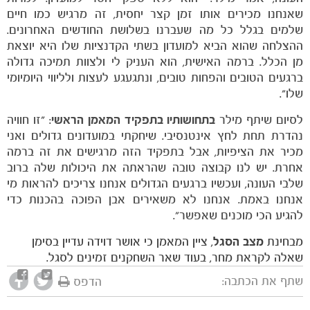
שאנחנו מכירים אותו זמן קצר יחסית, זה מרגיש כמו חיים
שלמים בגלל כל מה שעברנו בשלושת החודשים האחרונים.
ההצלחה שהוא הביא למועדון בשתי הקדנציות שלו היא יוצאת
מן הכלל. ברמה האישית, הוא העניק לי ולצוות תמיכה גדולה
ברגעים הטובים והפחות טובים, ונתגעגע לעצות ולליווי היומיומי
שלו".
לסיום שיתף מילר
בתחושותיו בתפקיד המאמן הראשי
: "זו חוויה
נהדרת תחת לחץ אינטנסיבי. שיחקתי במועדונים גדולים ואני
מכיר את הציפיות, אבל בתפקיד הזה מרגישים את זה ברמה
אחרת. יש לנו קבוצה טובה שהראתה את היכולות שלה ברוב
שלבי העונה, ועכשיו ברגעים הגדולים אנחנו צריכים להראות מי
אנחנו באמת. אנחנו לא משאירים אבן הפוכה בהכנות כדי
להגיע הכי מוכנים שאפשר".
מבחינת
מצב הסגל
, ציין המאמן כי אושר דוידה עדיין בסימן
שאלה לקראת מחר, בעוד שאר השחקנים זמינים לסגל.
שתף את הכתבה:
הדפס