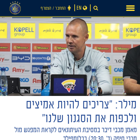
Ski
EN
התחבר ‪/‬ הצטרף
t
conten
מילר: "צריכים להיות אמיצים
חדשות
ולכפות את הסגנון שלנו"
מאמן מכבי דיבר במסיבת העיתונאים לקראת המפגש מול
מכבי חיפה (ד', 20:30) בבלומפילד