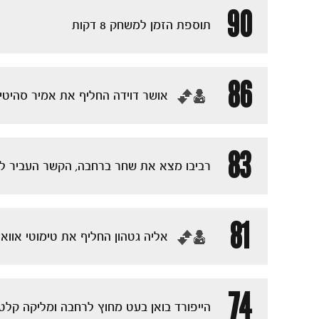
90
תוספת הזמן למשחק 8 דקות
86
‏אושר דוידה החליף את אמיר סהיטי
83
רביבו מצא את שחר ברחבה, הקשר העביר לד
81
‏אליה גטהון החליף את טימוטי אוואנ
74
הייפורד בואן בעט מחוץ לרחבה ומליקה קלט