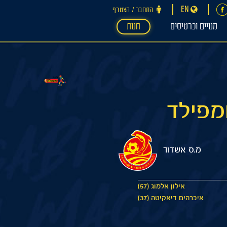
EN
התחבר ‪/‬ הצטרף
מנויים וכרטיסים
חנות
מ.ס אשדוד
אילון אלמוג (57)
איברהים דיאקיטה (37)