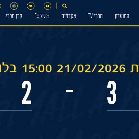
המועדון
מכבי TV
אקדמיה
Forever
קרן מכבי
בלומפילד
2
3
-