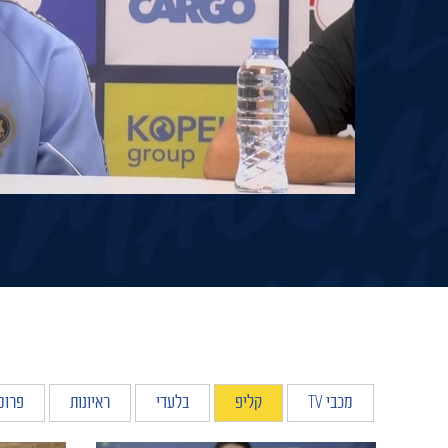
מכבי TV
קליפ
בלעדי
ראיונות
פרומ