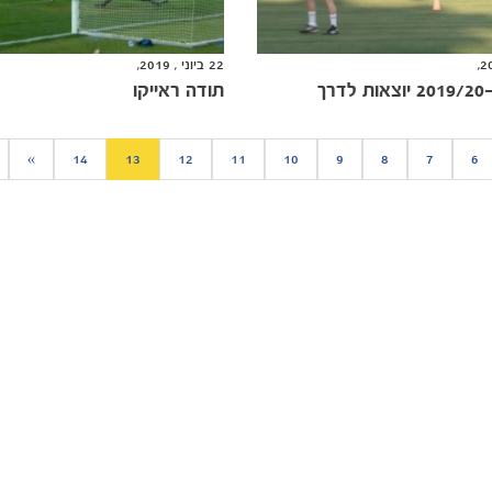
22 ביוני , 2019,
רך
תודה ראייקו
»
14
13
12
11
10
9
8
7
6