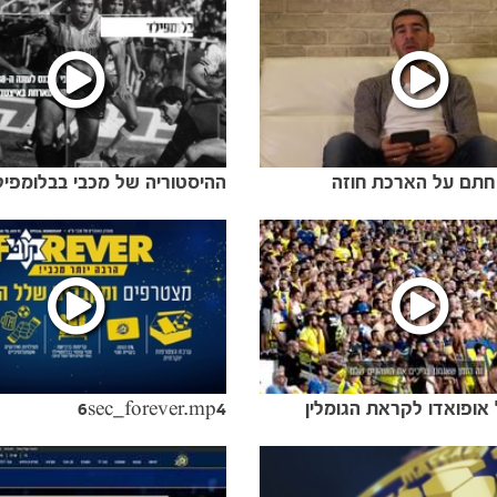
 חתם על הארכת חוזה
ההיסטוריה של מכבי בבלומפיל
ופואדו לקראת הגומלין
6sec_forever.mp4