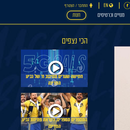
EN
התחבר ‪/‬ הצטרף
מנויים וכרטיסים
חנות
הכי נצפים
חמישה שערים מסיבוב ח׳ של גביע
המדינה
המספרים מספרים, לקראת פתיחת גביע
המדינה