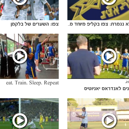
צפו: השערים של בלקמן
העבודה לא נגמרת: צפו בקליפ מיוחד מאימון הערב
eat. Train. Sleep. Repeat
ם לאנדראס יאניוטיס