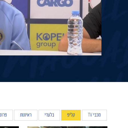
מכבי TV
קליפ
בלעדי
ראיונות
פרומ