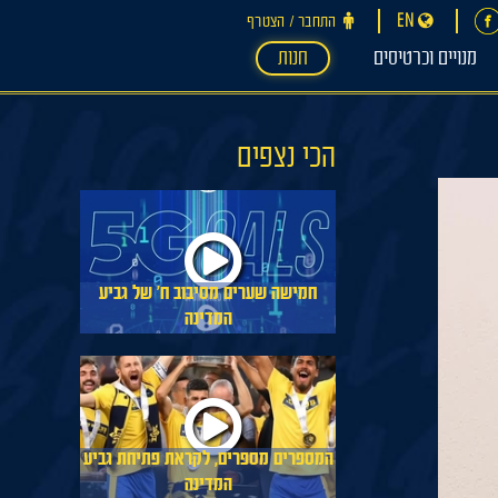
EN
התחבר ‪/‬ הצטרף
מנויים וכרטיסים
חנות
הכי נצפים
חמישה שערים מסיבוב ח׳ של גביע
המדינה
המספרים מספרים, לקראת פתיחת גביע
המדינה