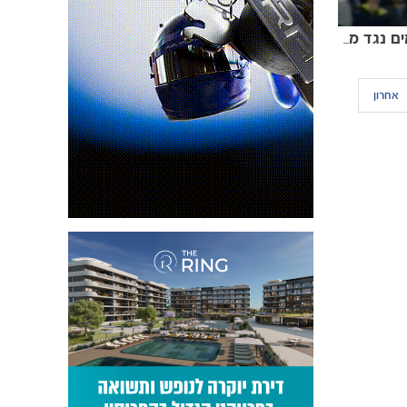
מקבץ שערים ממפגשים קודמים נגד מכבי פ"ת
אחרון