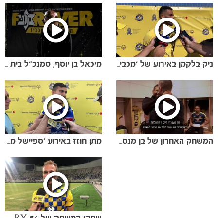
ניק בלקמן באירוע של 'מכבי ספיישל'
מיכאל בן יוסף, סמנכ"ל בית השאנטי לאחר השתתפות באירוע ההקרנה למנויי FOREVER
המשחק האחרון של בן מנספורד
מתן חוזז באירוע 'ספיישל מכבי'