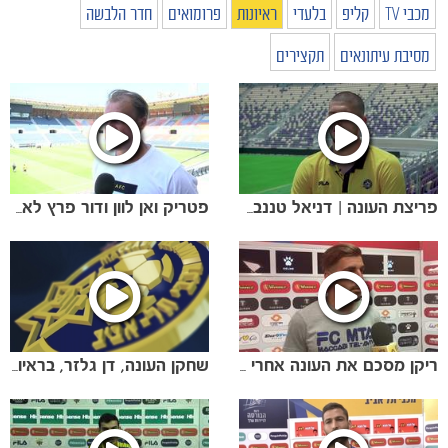
מכבי TV
קליפ
בלעדי
ראיונות
פרומואים
חדר הלבשה
מסיבת עיתונאים
תקצירים
פריצת העונה | דניאל טננבאום בראיון סיכום
פטריק ואן לוון ודור פרץ לאחר משחק האימון נגד בית"ר י-ם
ריקן מסכם את העונה אחרי המשחק נגד ב"ש
שחקן העונה, דן גלזר, בראיון סיכום העונה שלו