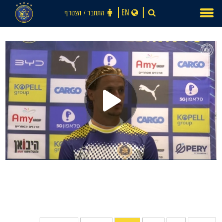
Ski
EN
התחבר ‪/‬ הצטרף
t
conten
חדשות