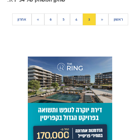
שחקן המשחק של FACTORY 54 | דן גלזר
ראשון
«
3
4
5
6
»
אחרון
כרטיסים