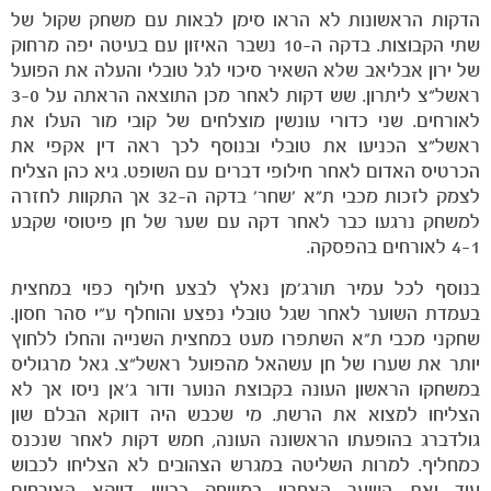
הדקות הראשונות לא הראו סימן לבאות עם משחק שקול של
שתי הקבוצות. בדקה ה-10 נשבר האיזון עם בעיטה יפה מרחוק
של ירון אבליאב שלא השאיר סיכוי לגל טובלי והעלה את הפועל
ראשל"צ ליתרון. שש דקות לאחר מכן התוצאה הראתה על 3-0
לאורחים. שני כדורי עונשין מוצלחים של קובי מור העלו את
ראשל"צ הכניעו את טובלי ובנוסף לכך ראה דין אקפי את
הכרטיס האדום לאחר חילופי דברים עם השופט. גיא כהן הצליח
לצמק לזכות מכבי ת"א 'שחר' בדקה ה-32 אך התקוות לחזרה
למשחק נרגעו כבר לאחר דקה עם שער של חן פיטוסי שקבע
4-1 לאורחים בהפסקה.
בנוסף לכל עמיר תורג'מן נאלץ לבצע חילוף כפוי במחצית
בעמדת השוער לאחר שגל טובלי נפצע והוחלף ע"י סהר חסון.
שחקני מכבי ת"א השתפרו מעט במחצית השנייה והחלו ללחוץ
יותר את שערו של חן עשהאל מהפועל ראשל"צ. גאל מרגוליס
במשחקו הראשון העונה בקבוצת הנוער ודור ג'אן ניסו אך לא
הצליחו למצוא את הרשת. מי שכבש היה דווקא הבלם שון
משחקים
גולדברג בהופעתו הראשונה העונה, חמש דקות לאחר שנכנס
ותוצאות
כמחליף. למרות השליטה במגרש הצהובים לא הצליחו לכבוש
עוד ואת השער האחרון במשחק כבשו דווקא האורחים