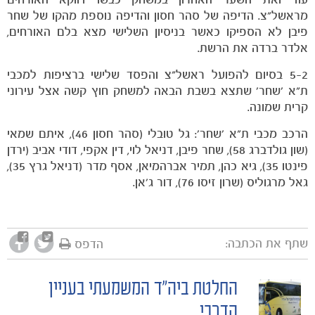
מראשל"צ. הדיפה של סהר חסון והדיפה נוספת מהקו של שחר
פיבן לא הספיקו כאשר בניסיון השלישי מצא בלם האורחים,
אלדר ברדה את הרשת.
5-2 בסיום להפועל ראשל"צ והפסד שלישי ברציפות למכבי
ת"א 'שחר' שתצא בשבת הבאה למשחק חוץ קשה אצל עירוני
קרית שמונה.
הרכב מכבי ת"א 'שחר': גל טובלי (סהר חסון 46), איתם שמאי
(שון גולדברג 58), שחר פיבן, דניאל לוי, דין אקפי, דודי אביב (ירדן
פינטו 35), גיא כהן, תמיר אברהמיאן, אסף מדר (דניאל גרץ 35),
גאל מרגוליס (שרון זיסו 76), דור ג'אן.
שתף את הכתבה:
הדפס
החלטת ביה"ד המשמעתי בעניין
POST
הדרבי