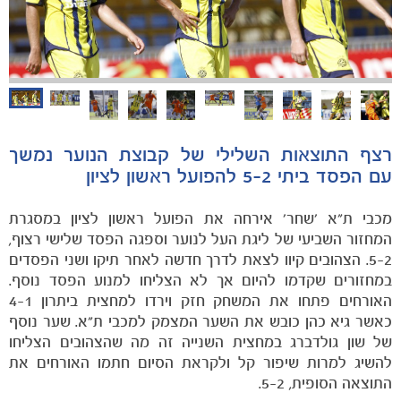
הקבוצות
רצף התוצאות השלילי של קבוצת הנוער נמשך
עם הפסד ביתי 5-2 להפועל ראשון לציון
מכבי ת"א 'שחר' אירחה את הפועל ראשון לציון במסגרת
המחזור השביעי של ליגת העל לנוער וספגה הפסד שלישי רצוף,
5-2. הצהובים קיוו לצאת לדרך חדשה לאחר תיקו ושני הפסדים
במחזורים שקדמו להיום אך לא הצליחו למנוע הפסד נוסף.
האורחים פתחו את המשחק חזק וירדו למחצית ביתרון 4-1
כאשר גיא כהן כובש את השער המצמק למכבי ת"א. שער נוסף
של שון גולדברג במחצית השנייה זה מה שהצהובים הצליחו
להשיג למרות שיפור קל ולקראת הסיום חתמו האורחים את
התוצאה הסופית, 5-2.