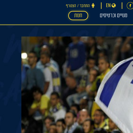
EN
התחבר ‪/‬ הצטרף
מנויים וכרטיסים
חנות