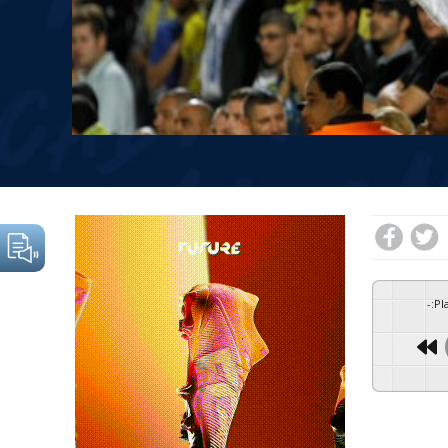
-
:
Pl