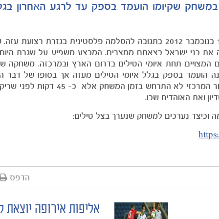
במשחק שקיומו הועמד בספק עד לרגע האחרון בג
מבצע עמוד ענן הוא מבצע צבאי של צה"ל, שהחל ב-14 בנובמבר 2012 בתגובה להסלמה פלסטינית בגזרת 
 את בני ישראל בצאתם ממצרים. המבצע משפיע על שגרת היום 
ים המצויים תחת איומי הטילים בדרום הארץ ובמרכזה. משחקה ש
ונה הועמד בספק בגלל איומי הטילים מעזה אך בסופו של דבר 
כמתוכנן. במשחק הפסידה מכבי תל אביב 0-1 אך הסיפור המרכזי לא התרחש ב
ן ואת האוהדים שבו.
ה וכיצד נערכים למשחק שנערך בצל טילים:
http
הדפס
אליפות אירופה יוצאת ל