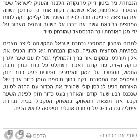
הנבחרת ניר ביטון דייק מהנקודה הלבנה והעניק לישראל שער
היסטורי באליפות, אלא ששמונה דקות אחר כך פדרסן השווה
את התוצאה בבעיטה חדה לפינת השער של קליימן. דקה לתום
המחצית כליבאת עשה את דרכו אל השער ונתפס מאחור על
ידי מגן האורחת ווגר הדנסטאד שהורחק מייד.
למרות היתרון המספרי נבחרת ישראל התקשתה לייצר מצבים
בפתיחת המחצית השנייה, מאמן הנבחרת גיא לוזון הכניס את
אלון תורג'מן במקום אור ברוך והמחליף גמל לו עם שער יתרון
בדקה ה-71. עוד קודם דאבור השתלט על כדור בתוך תיבת
החמש, הסתובב על המגן וממטרים ספורים בעט כדור חזק
שפספס את המסגרת. דקה בתוך תוספת הזמן כדור ארוך של
האורחת הגיע לנילסן קולי שהוריד את הכדור עם החזה לסינג,
משחקים
שנכנס רבע שעה קודם, והאחרון בעט כדור חזק לפינת השער
ותוצאות
וקבע את תוצאת המשחק. במשחק המקביל בבית נבחרת
איטליה גברה 0-1 על נבחרת אנגליה וטיפסה לראש הבית.
שתף את הכתבה:
הדפס