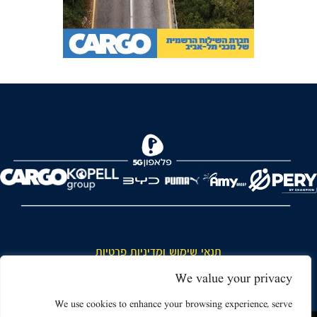
FOREVER
תנאי שימוש ומדיניות פרטיות
כללי כניסה והתנהגות באצטדיון ותנאי שימוש בכרטיסים
We value your privacy
דרושים
We use cookies to enhance your browsing experience, serve