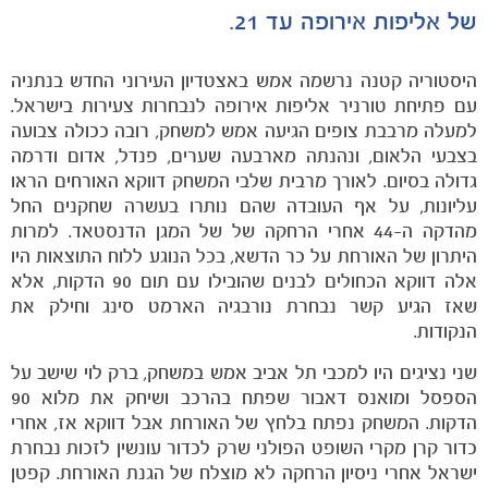
של אליפות אירופה עד 21.
היסטוריה קטנה נרשמה אמש באצטדיון העירוני החדש בנתניה
הקבוצות
עם פתיחת טורניר אליפות אירופה לנבחרות צעירות בישראל.
למעלה מרבבת צופים הגיעה אמש למשחק, רובה ככולה צבועה
בצבעי הלאום, ונהנתה מארבעה שערים, פנדל, אדום ודרמה
גדולה בסיום. לאורך מרבית שלבי המשחק דווקא האורחים הראו
עליונות, על אף העובדה שהם נותרו בעשרה שחקנים החל
מהדקה ה-44 אחרי הרחקה של של המגן הדנסטאד. למרות
היתרון של האורחת על כר הדשא, בכל הנוגע ללוח התוצאות היו
אלה דווקא הכחולים לבנים שהובילו עם תום 90 הדקות, אלא
שאז הגיע קשר נבחרת נורבגיה הארמט סינג וחילק את
הנקודות.
שני נציגים היו למכבי תל אביב אמש במשחק, ברק לוי שישב על
הספסל ומואנס דאבור שפתח בהרכב ושיחק את מלוא 90
הדקות. המשחק נפתח בלחץ של האורחת אבל דווקא אז, אחרי
כדור קרן מקרי השופט הפולני שרק לכדור עונשין לזכות נבחרת
ישראל אחרי ניסיון הרחקה לא מוצלח של הגנת האורחת. קפטן