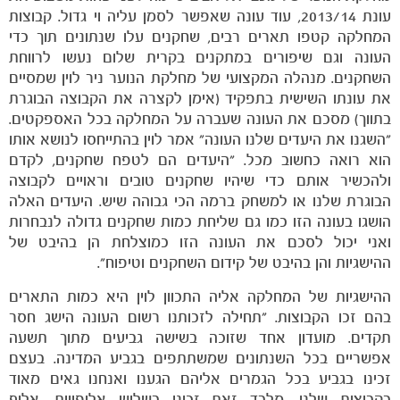
עונת 2013/14, עוד עונה שאפשר לסמן עליה וי גדול. קבוצות
המחלקה קטפו תארים רבים, שחקנים עלו שנתונים תוך כדי
העונה וגם שיפורים במתקנים בקרית שלום נעשו לרווחת
השחקנים. מנהלה המקצועי של מחלקת הנוער ניר לוין שמסיים
את עונתו השישית בתפקיד (אימן לקצרה את הקבוצה הבוגרת
בתווך) מסכם את העונה שעברה על המחלקה בכל האספקטים.
"השגנו את היעדים שלנו העונה" אמר לוין בהתייחסו לנושא אותו
הוא רואה כחשוב מכל. "היעדים הם לטפח שחקנים, לקדם
ולהכשיר אותם כדי שיהיו שחקנים טובים וראויים לקבוצה
הבוגרת שלנו או למשחק ברמה הכי גבוהה שיש. היעדים האלה
הושגו בעונה הזו כמו גם שליחת כמות שחקנים גדולה לנבחרות
הקבוצות
ואני יכול לסכם את העונה הזו כמוצלחת הן בהיבט של
ההישגיות והן בהיבט של קידום השחקנים וטיפוח".
ההישגיות של המחלקה אליה התכוון לוין היא כמות התארים
בהם זכו הקבוצות. "תחילה לזכותנו רשום העונה הישג חסר
תקדים. מועדון אחד שזוכה בשישה גביעים מתוך תשעה
אפשריים בכל השנתונים שמשתתפים בגביע המדינה. בעצם
זכינו בגביע בכל הגמרים אליהם הגענו ואנחנו גאים מאוד
בקבוצות שלנו. מלבד זאת זכינו בשלוש אליפויות, אלוף