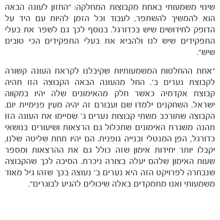
שינוי משמעותי באחת מקבוצות המחלקה: "החזון לעונה הבאה
הוא להמשיך להשתפר, לעבוד וכל הזמן להיות עם היד על
הדופק לחידושים שיש בכדורגל. בנוסף לכך גם לשפר את בעלי
התפקידים שיש לנו ולהביא את בעלי התפקידים הכי טובים
שיש".
"אחת ההחלטות המשמעותיות שקיבלנו לקראת העונה קשורה
לקבוצת נערים ב'. החל מהעונה הבאה הקבוצה הזו תהיה
קבוצת אקדמיה כאשר חלק מהאימונים שלה יהיו במקווה
ישראל. השחקנים ילמדו שם ועבורם זה יהיה מעין פנימיית יום.
הקבוצה שתורכב משתי קבוצות נערים ג' שסיימו את העונה הזו
תהנה משגרת האימונים שתכלול גם הרצאות ושיעורים בנושאי
כדורגל, הפן המנטלי ובנייה גופנית. הם יהיו תחת שליטה שלנו,
יקבלו יותר יחידות אימון שזה כולל גם את ההרצאות ומספר
שעות האימון שלהם יעלה בצורה ניכרת. הסיבה לכך שהקבוצה
שנבחרה לפרויקט הזה היא נערים ב' נעוצה בכך שזהו גיל מאוד
משמעותי ואנו מתמקדים באלה שיכולים להגיע לבוגרים".
כרטיסים