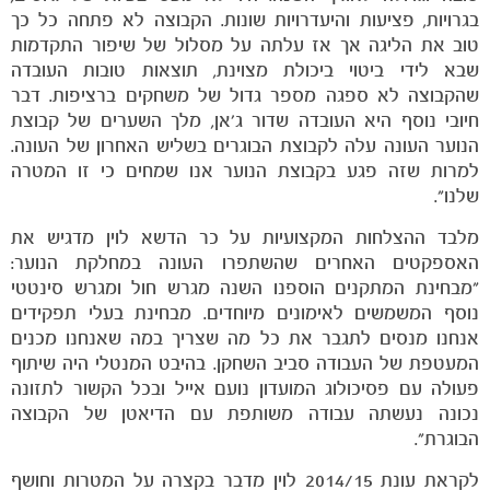
בגרויות, פציעות והיעדרויות שונות. הקבוצה לא פתחה כל כך
טוב את הליגה אך אז עלתה על מסלול של שיפור התקדמות
שבא לידי ביטוי ביכולת מצוינת, תוצאות טובות העובדה
שהקבוצה לא ספגה מספר גדול של משחקים ברציפות. דבר
חיובי נוסף היא העובדה שדור ג'אן, מלך השערים של קבוצת
משחקים
הנוער העונה עלה לקבוצת הבוגרים בשליש האחרון של העונה.
ותוצאות
למרות שזה פגע בקבוצת הנוער אנו שמחים כי זו המטרה
שלנו".
מלבד ההצלחות המקצועיות על כר הדשא לוין מדגיש את
האספקטים האחרים שהשתפרו העונה במחלקת הנוער:
"מבחינת המתקנים הוספנו השנה מגרש חול ומגרש סינטטי
נוסף המשמשים לאימונים מיוחדים. מבחינת בעלי תפקידים
אנחנו מנסים לתגבר את כל מה שצריך במה שאנחנו מכנים
המעטפת של העבודה סביב השחקן. בהיבט המנטלי היה שיתוף
פעולה עם פסיכולוג המועדון נועם אייל ובכל הקשור לתזונה
נכונה נעשתה עבודה משותפת עם הדיאטן של הקבוצה
הבוגרת".
לקראת עונת 2014/15 לוין מדבר בקצרה על המטרות וחושף