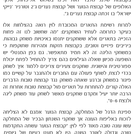
האלופים של קבוצת הנוער ושל קבוצת נערים ג'2 וטורניר 'נייקי
ישראל' בו זכתה קבוצת נערים ג".
למרות רשימת התארים המכובדת לוין רואה בהצלחות אלו
בעיקר כתרומה לעתיד השחקנים: "מה שחשוב לנו זה פחות
הזכייה בתארים אלא ששחקנים יתנסו באיכויות משחק גבוהות.
ביריבים פיזיים וטובים, בקבוצות חזקות ומהירות שתוקפות כי
במשחקי הליגה זה לא תמיד מתאפשר. גם בפן המנטלי יש
השפעה מכיוון שאלה הגילאים בהם צריך להתחיל לפתח יכולת
ספורטיבית והישגית. שחקנים צעירים צריכים ללמוד איך לשחק
בכדי לנצח, לשתף פעולה עם החברים ולהתגבר על קשיים כמו
פיגור במשחק וברגע שאתה משחק נגד קבוצות טובות הדברים
האלה קורים. להתחרות על תארים מול קבוצות טובות אחרות זה
הרבה יותר יעיל ומקדם שחקנים מאשר לשחק עוד משחק ליגה
ולנצח 0-6".
ספינת הדגל של המחלקה, קבוצת הנוער אמנם לא הצליחה
לזכות באליפות העונה אך שחקני השנתון הבכיר של המחלקה
עשו עונה טובה מאוד לפי לוין: "קבוצת הנוער עשתה התקדמות
טובה וגדולה לאורך השנה. היו לא מעט בעיות של גיוסים,