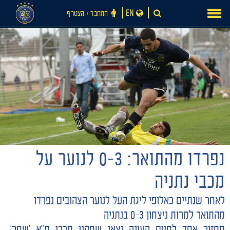
Ski
EN
התחבר ‪/‬ הצטרף
t
conten
נפרדו מהתואר: 0-3 לנוער על
חדשות
מכבי נתניה
לאחר שנתיים כאלופי ליגת העל לנוער הצהובים נפרדו
מהתואר למרות ניצחון 0-3 בנתניה