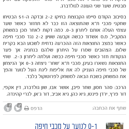
מבטיח. שער שני העונה לגולדברג.
בסיבוב הקודם סיימו הקבוצות בתיקו 2-2 ובדקה ה-51 הבטיחו
שחקני מכבי ת"א שהתוצאה הזו כבר לא תחזור כאשר שער
עצמי העלה אותם ליתרון 0-3. כמה דקות לאחר מכן במשחק
המקביל, מ.ס אשדוד כבשה וקבעה שוויון 2-2 נגד מכבי חיפה
כאשר במצב התוצאות הזה ההכרעה נדחית לשבוע הבא בקרית
שלום. הצהובים שמרו על היתרון שלהם בנתניה אך פער
הנקודות חזר כאשר מכבי חיפה כבשה ועלתה ליתרון 2-3. שתי
התוצאות נשארו בעינן, מכבי ת"א 'שחר' ניצחה 0-3 אך הניצחון
של מכבי חיפה העניק לה את אליפות ליגת העל לנוער והפך
את המשחק בשבת הבאה למשחק לפרוטוקול בלבד.
משחקים
ותוצאות
הרכב: סהר חסון, שחר פיבן, אושר אבו, שון גולדברג, דין אקפי,
דור פרץ, ירדן פינטו, גיא כהן, גיא אביב, דור ג'אן, לנרי קהינדה.
שתף את הכתבה:
הדפס
0-1 לנוער על מכבי חיפה