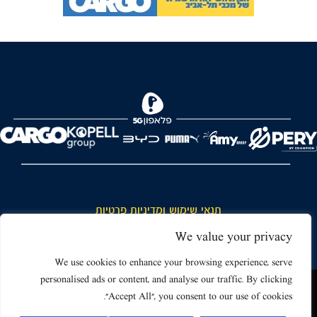
FOREVER
תנאי שימוש ומדיניות פרטיות
כללי כניסה והתנהגות באצטדיון ותנאי שימוש בכרטיסים
We value your privacy
דרושים
We use cookies to enhance your browsing experience, serve
personalised ads or content, and analyse our traffic. By clicking
צור קשר
האתר שאתה גולש בו עשוי להשתמש בעוגיות (קוקיז) ובטכנולוגיות דומות.
"Accept All", you consent to our use of cookies.
על ידי כניסה לאתר אתה מאשר את תנאי השימוש הכוללים שימוש בעוגיות
(קוקיז).