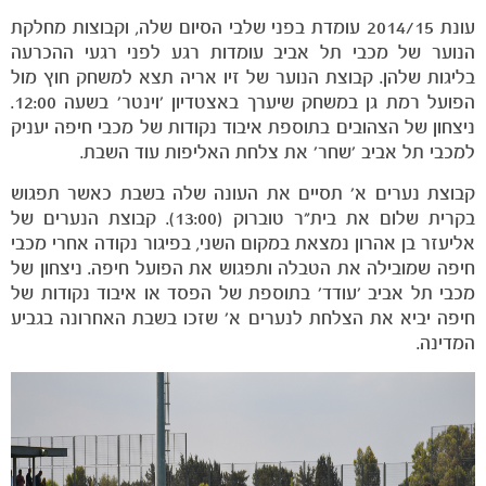
עונת 2014/15 עומדת בפני שלבי הסיום שלה, וקבוצות מחלקת
הנוער של מכבי תל אביב עומדות רגע לפני רגעי ההכרעה
בליגות שלהן. קבוצת הנוער של זיו אריה תצא למשחק חוץ מול
הפועל רמת גן במשחק שיערך באצטדיון 'וינטר' בשעה 12:00.
ניצחון של הצהובים בתוספת איבוד נקודות של מכבי חיפה יעניק
הקבוצות
למכבי תל אביב 'שחר' את צלחת האליפות עוד השבת.
קבוצת נערים א' תסיים את העונה שלה בשבת כאשר תפגוש
בקרית שלום את בית"ר טוברוק (13:00). קבוצת הנערים של
אליעזר בן אהרון נמצאת במקום השני, בפיגור נקודה אחרי מכבי
חיפה שמובילה את הטבלה ותפגוש את הפועל חיפה. ניצחון של
מכבי תל אביב 'עודד' בתוספת של הפסד או איבוד נקודות של
חיפה יביא את הצלחת לנערים א' שזכו בשבת האחרונה בגביע
המדינה.