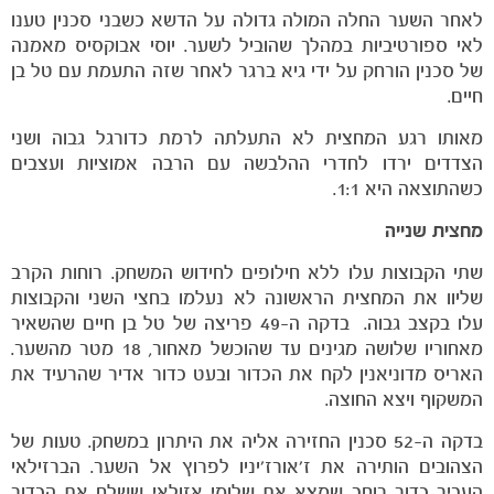
לאחר השער החלה המולה גדולה על הדשא כשבני סכנין טענו
לאי ספורטיביות במהלך שהוביל לשער. יוסי אבוקסיס מאמנה
של סכנין הורחק על ידי גיא ברגר לאחר שזה התעמת עם טל בן
חיים.
משחקים
מאותו רגע המחצית לא התעלתה לרמת כדורגל גבוה ושני
ותוצאות
הצדדים ירדו לחדרי ההלבשה עם הרבה אמוציות ועצבים
כשהתוצאה היא 1:1.
מחצית שנייה
שתי הקבוצות עלו ללא חילופים לחידוש המשחק. רוחות הקרב
שליוו את המחצית הראשונה לא נעלמו בחצי השני והקבוצות
עלו בקצב גבוה. בדקה ה-49 פריצה של טל בן חיים שהשאיר
מאחוריו שלושה מגינים עד שהוכשל מאחור, 18 מטר מהשער.
האריס מדוניאנין לקח את הכדור ובעט כדור אדיר שהרעיד את
המשקוף ויצא החוצה.
בדקה ה-52 סכנין החזירה אליה את היתרון במשחק. טעות של
הצהובים הותירה את ז'אורז'יניו לפרוץ אל השער. הברזילאי
העביר כדור רוחב שמצא את שלומי אזולאי ששלח את הכדור