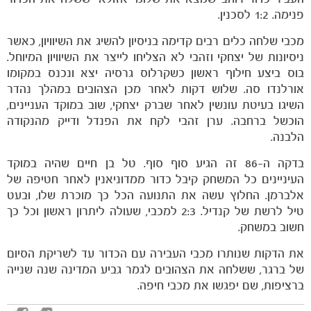
פנימה. 1:2 לסכנין.
מכבי שלחה כלים רבים קדימה בניסיון להשיג את השיוויון, כאשר
ניסיונות של יצחקי וזהבי לא הצליחו לייצר את השיוויון המיוחל.
בוס ביצע חילוף ראשון כשקרלוס גרסיה יצא ונכנס במקומו
אורלנדו סה. שלוש דקות לאחר מכן הצהובים במהלך נהדר
השיגו בעיטת עונשין לאחר שברק יצחקי, שוב במוקד העניינים,
הוכשל ברחבה. ערן זהבי לקח את הפנדל ודייק מהנקודה
הלבנה.
בדקה ה-86 זה הגיע סוף סוף. טל בן חיים שהיה במוקד
העיניינים כל המשחק קיבל כדור ממדוניאנין לאחר חטיפה של
אלברמן. החלוץ עשה את התנועה הכל כך מוכרת שלו, ובעט
טיל לרשת של קנדיל. 2:3 למכבי, שעולה ליתרון ראשון וכל כך
חשוב במשחק.
את הדקות שנותרו מכבי העבירה עם הכדור עד לשריקת הסיום
של ברגר, ששלחה את הצהובים לגמר גביע המדינה שנה שנייה
ברציפות, שם יפגשו את מכבי חיפה.
כרטיסים