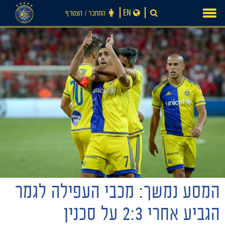
Ski
EN
התחבר ‪/‬ הצטרף
t
conten
המסע נמשך: מכבי העפילה לגמר
חדשות
הגביע אחרי 2:3 על סכנין