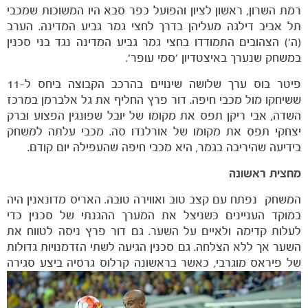
רמת השרון, ראשון לציון והפועל כפר סבא היו המשוכות שמכבי
תל אביב דילגה מעליהן בדרך לחצי גמר גביע המדינה. הערב
(ה') הצהובים התמודדו בחצי גמר גביע המדינה נגד בני סכנין
במשחק שנערך באיצטדיון 'סמי עופר'.
פיטר בוס ערך שלושה שינויים בהרכב הקבוצה ביחס ל-11
ששיחקו מול מכבי חיפה. דור פרץ החליף את גל אלברמן במרכז
השדה, אבי ריקן תפס את מקומו של יובל שפונגין הפצוע וברק
יצחקי תפס את מקומו של אורלנדו סה. מכבי עלתה למשחק
בידיעה שהיריבה בגמר, היא מכבי חיפה שהעפילה יום קודם.
הקבוצות
מחצית ראשונה
המשחק נפתח עם קצב טוב ואווירה טובה. האריס מדונאנין היה
במוקד העניינים כשניצל את המערך ההגנתי של סכנין כדי
לעלות קדימה ולאיים על השער. גם דור פרץ ניסה לטווח את
השער אך ללא הצלחה. גם סכנין הגיעה לשתי הזדמנויות גדולות
של פיראס
מוגרבי, כאשר בראשונה קרלוס גרסיה ביצע סגירה