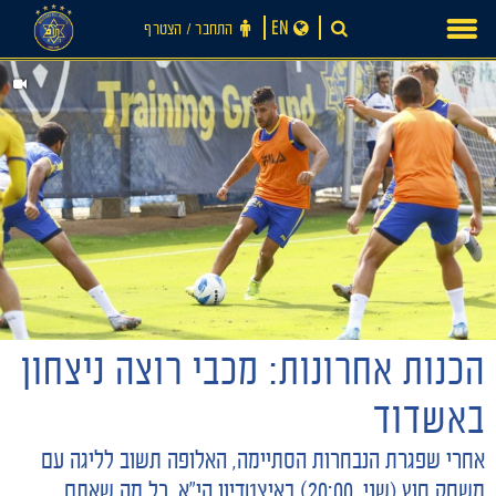
Ski
EN
התחבר ‪/‬ הצטרף
t
conten
הכנות אחרונות: מכבי רוצה ניצחון
חדשות
באשדוד
אחרי שפגרת הנבחרות הסתיימה, האלופה תשוב לליגה עם
משחק חוץ (שני, 20:00) באיצטדיון הי"א. כל מה שאתם