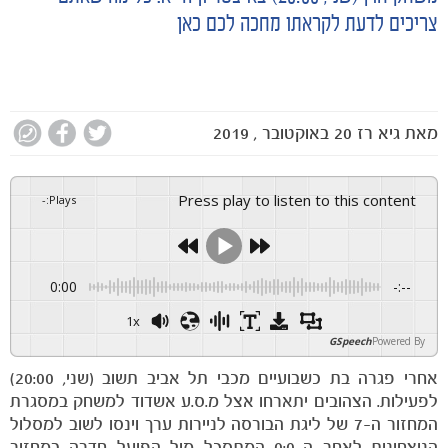
צריכים לדעת לקראתו מחכה לכם כאן
מאת
גיא רז
20 באוקטובר , 2019
Press play to listen to this content
-
:
Plays
0:00
-:--
1x
GSpeech
Powered By
אחרי פגרה בת כשבועיים מכבי תל אביב תשוב (שני, 20:00)
לפעילות. הצהובים יתארחו אצל מ.ס.ע אשדוד למשחק במסגרת
המחזור ה-7 של ליגת הבורסה לניירות ערך וינסו לשוב למסלול
הניצחונות לאחר ה-0:0 המתסכל מול הפועל חדרה במחזור