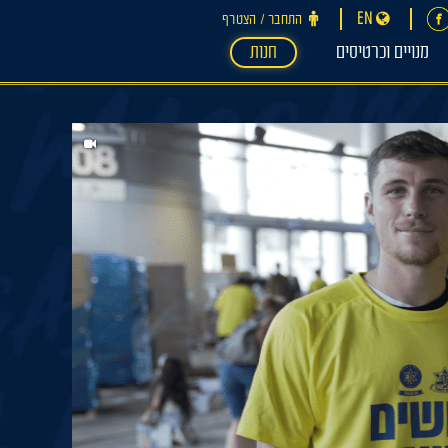
EN
התחבר ‪/‬ הצטרף
מנויים וכרטיסים
חנות