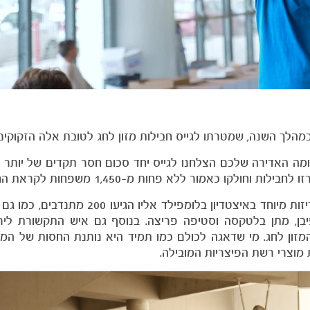
מהלך השנה, שמטרתו לגייס חבילות מזון לחג לטובת אלה הזקוקים
לקו כאמור ללא פחות מ-1,450 משפחות לקראת החג.
זו ההזדמנות לספר כי ביום שישי האחרון התקיים יום אריזות מיוחד באיצטדיון בלומפ
פיבן, מתן בלטקסה וסטיפה פריצה. בנוסף גם איש התקשורת לירון
מזון לחג. מי שדאגה לכולם כמו תמיד היא נותנת החסות של המוע
מוצרי רשת הפיצריות המובילה.