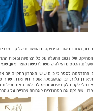
כזכור, מדובר באחד הפרויקטים החשובים של קרן מכבי ב
שקלים. הכספים האלה שימשו לרכישת מוצרי מזון, שנארזו לחבילות וחו
ת"א דן גלזר, גבי קניקובסקי, אופיר דוידזאדה, שחר 
אורפלי לקח חלק באירוע וסייע לנו לארוז את חבילות ה
פרגו' שפינקה את המתנדבים בארוחת צהריים על טהרת 