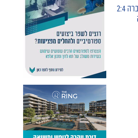
עלו לגמר: מכבי ׳שחר׳ גברה 2:4