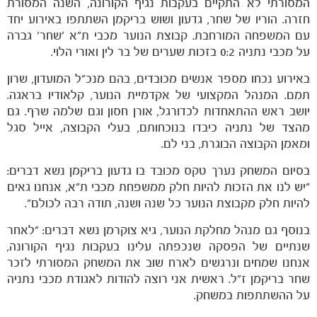
המסורתי לא התקיים בעקבות נגיף הקורונה, השנה המסורת
חזרה. הוריו של שחר, גדעון ושוש בריקמן השתתפו באירוע יחד
עם המשפחה המורחבת. קבוצת הנוער מכבי ת״א ׳שחר׳ גברה
על מכבי נתניה 0:2 בזכות שערים של בר לין ואורי הלוי.
באירוע נכחו מספר אנשים מכובדים, בהם מנכ״ל המועדון, שרון
הקבוצות
תמם. המנהל המקצועי של אקדמיית הנוער, קלאודיו בראגה.
יושב ראש ההתאחדות לכדורגל, אורן חסון וגם שלמה שרף. גם
מהצד של נתניה כיבדו בנוכחותם, בעלי הקבוצה, אייל סגל
ומאמן הקבוצה הבוגרת, בני לם.
בסיום המשחק נערך טקס מכובד בו גדעון בריקמן נשא דברים:
״יש לנו את הזכות להיות חלק ממשפחת מכבי ת״א, אנחנו גאים
להיות חלק מקבוצת הנוער כל שנה ושנה, תודה רבה לכולם״.
בנוסף גם מנהל מחלקת הנוער, גיא צוקרמן נשא דברים: ״לאחר
שנתיים של הפסקה שנכפתה עלינו בעקבות נגיף הקורונה,
אנחנו שמחים ונרגשים לארח שוב את המשחק המסורתי לזכר
שחר בריקמן ז״ל. ראשית אני רוצה להודות לאגודת מכבי נתניה
על ההשתתפות במשחק.