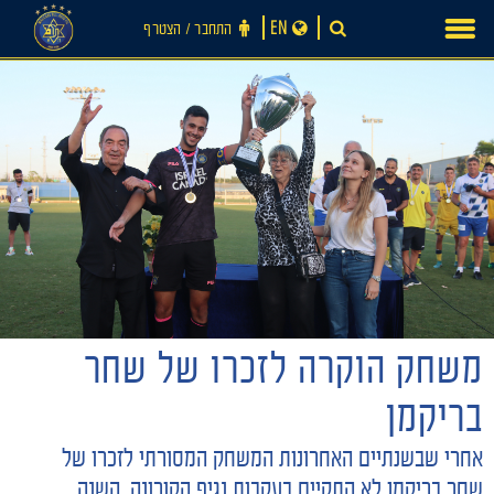
Ski
EN
התחבר ‪/‬ הצטרף
t
conten
משחק הוקרה לזכרו של שחר
חדשות
בריקמן
אחרי שבשנתיים האחרונות המשחק המסורתי לזכרו של
שחר בריקמן לא התקיים בעקבות נגיף הקורונה, השנה