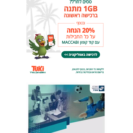
אקדמיית
הנוער