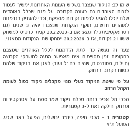
שימו לב: הניקוד שנצבר בשלוש העונות האחרונות ימשיך לעמוד
לזכות האוהדים גם בעונה הקרובה. על מנת שכלל האוהדים
שלנו יוכלו להגיע לכמות נקודות מספקת, וכדי להעניק הזדמנות
לאוהדים חדשים, תוקף הנקודות שנצברו יהיה 3 שנים (גם
רטרואקטיבית). לדוגמא: אם ב-20.2.2023 קניתי כרטיס למשחק
ששוויו 2 נקודות, אז ב-20.2.2026 יימחקו שתי הנקודות ממאזני.
צעד זה נעשה כדי לתת הזדמנות לכלל האוהדים שמצבם
בתקופות זמן מסויימות אינו מאפשר הגעה למשחקי הקבוצה
(חיילים, סטודנטים, שהייה בחו"ל ועוד) לאזן את הניקוד שלהם
בטווח הקרוב והרחוק.
על פי שיטת הניקוד בעלי מנוי מקבלים ניקוד כפול לעומת
הקהל הרחב
מכבי תל אביב בנתה טבלת ניקוד שמבוססת על אטרקטיביות
ומרחק וחילקה זאת ל-3 קטגוריות:
קטגוריה 1 –
מכבי חיפה, בית"ר ירושלים, הפועל באר שבע,
הפועל ת"א