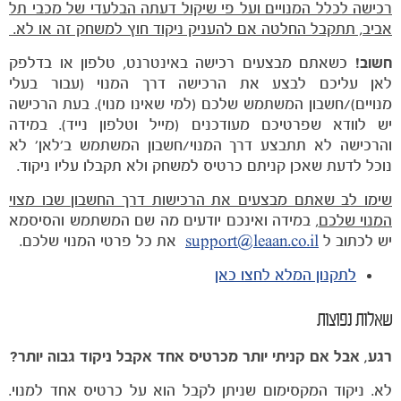
רכישה לכלל המנויים ועל פי שיקול דעתה הבלעדי של מכבי תל
אביב, תתקבל החלטה אם להעניק ניקוד חוץ למשחק זה או לא.
חשוב!
כשאתם מבצעים רכישה באינטרנט, טלפון או בדלפק
לאן עליכם לבצע את הרכישה דרך המנוי (עבור בעלי
משחקים
מנויים)/חשבון המשתמש שלכם (למי שאינו מנוי). בעת הרכישה
ותוצאות
יש לוודא שפרטיכם מעודכנים (מייל וטלפון נייד). במידה
והרכישה לא תתבצע דרך המנוי/חשבון המשתמש ב'לאן' לא
נוכל לדעת שאכן קניתם כרטיס למשחק ולא תקבלו עליו ניקוד.
שימו לב שאתם מבצעים את הרכישות דרך החשבון שבו מצוי
המנוי שלכם
, במידה ואינכם יודעים מה שם המשתמש והסיסמא
יש לכתוב ל
support@leaan.co.il
את כל פרטי המנוי שלכם.
לתקנון המלא לחצו כאן
שאלות נפוצות
רגע, אבל אם קניתי יותר מכרטיס אחד אקבל ניקוד גבוה יותר?
לא. ניקוד המקסימום שניתן לקבל הוא על כרטיס אחד למנוי.