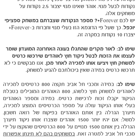
נקודות לבעל מנוי. אוהד שאינו מנוי יצבור 2.5 נקודות על
משחקים אלה.
יש לכם
Forever+?
מספר הנקודות שצברתם במשחק ספציפי
יוכפל
. כך שעל פי הדוגמא הזו בעלי מנוי וחברות ב-Forever+
יצברו 10 נקודות במקרה זה.
שימו לב: לאור מקרים שהתגלו בעונה האחרונה המועדון שומר
לעצמו את הזכות לבטל ניקוד חוץ לאוהדים שירכשו כרטיס
למשחק חוץ ויציעו אותו למכירה לאחר מכן.
אנו מבקשים כי לא
תרכשו כרטיס במידה שאין ביכולתכם להגיע למשחק.
שימו לב:
במידה ומכבי תל אביב תקצה 800 כרטיסים למכירה
לאוהדים למשחק חוץ כלשהו, 800 האוהדים המובילים בטבלת
הניקוד יקבלו זכות לרכישת כרטיס. במידה ומספר האוהדים
בעלי אותו הניקוד עולה על מספר הכרטיסים המוצע למכירה,
תיערך הגרלה בין אותם האוהדים בפיקוח של רואה חשבון.
למשל: אם יהיו יותר 1500 אוהדים שצברו אותו ניקוד תיערך
הגרלה בין אותם 1500 מנויים על 800 הכרטיסים שהוקצו על ידי
מכבי תל אביב למטרה זאת.
במשחקים בהם לא תינתן אפשרות