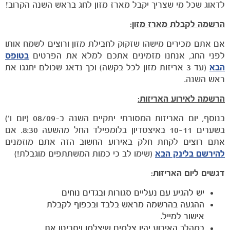
לדאוג שכל מי שצריך יקבל מארז מזון לחג בראש השנה הקרוב!
הרשמה לקבלת מארז מזון:
הקבוצות
אם אתם מכירים מישהו שזקוק לחבילת מזון ורוצים לשמח אותו
לפני החג, אנחנו מזמינים אתכם למלא את הפרטים
בטופס
הבא
(עד 3 אריזות מזון לכל בקשה) וכך נדאג שכולם יחגגו את
ראש השנה.
הרשמה לאירוע האריזות:
בנוסף, יום האריזות המסורתי יתקיים השנה ב-08/09 (יום ו')
בשערים 10-11 באיצטדיון בלומפילד החל מהשעה 8:30. אם
אתם רוצים לקחת חלק באירוע החשוב הזה אתם מוזמנים
להירשם בלינק הבא
(שימו לב כי כמות המשתתפים מוגבלת!)
דגשים ליום האריזות:
יש להגיע עם נעליים סגורות ובגדים נוחים
ההגעה בהרשמה מראש בלבד ובכפוף לקבלת
אישור למייל.
במהלך האירוע יהיו צלמים שיצלמו ויסריטו את