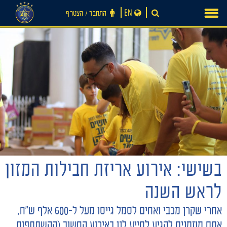
Ski
EN
התחבר ‪/‬ הצטרף
t
conten
חדשות
בשישי: אירוע אריזת חבילות המזון
לראש השנה
אחרי שקרן מכבי ואחים לסמל גייסו מעל ל-600 אלף ש"ח,
אתם מוזמנים להגיע לסייע לנו באירוע החשוב (ההשתתפות