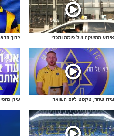
אירוע ההשקה של פומה ומכבי
ברוך הבא ק
עידו שחר, טקסט ליום השואה
עידן נחמי