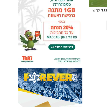
גד ק״ש