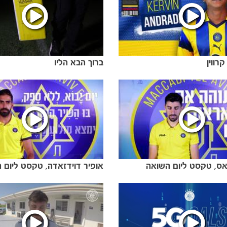
רווין
ברוך הבא הליו
אס, טקסט ליום השואה
אופיר דוידזאדה, טקסט ליום 