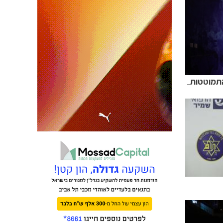
עונת 2000/1, הזכייה בגביע והתמוטטות מני לוי