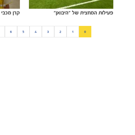
פעילות המחצית של ״היבואן״
6
5
4
3
2
1
0