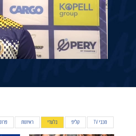
מכבי TV
קליפ
בלעדי
ראיונות
פרומ