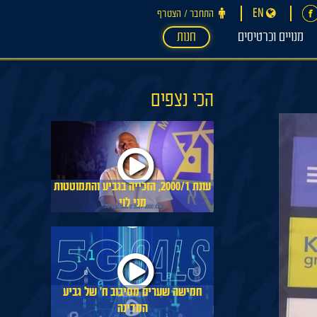
EN
התחבר ‪/‬ הצטרף
מנויים וכרטיסים
חנות
הכי נצפים
עונת 2000/1, הזכייה בגביע והתמוטטות
מני לוי
חמישה שערים מסיבוב ח׳ של גביע
המדינה