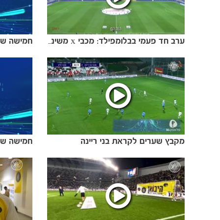
ערב חד פעמי בבלומפילד: מכבי x משינה
מקבץ שערים לקראת בני ריינה
חמישה שע